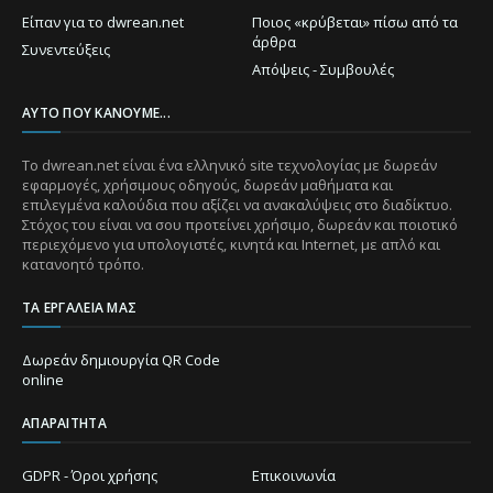
Είπαν για το dwrean.net
Ποιος «κρύβεται» πίσω από τα
άρθρα
Συνεντεύξεις
Απόψεις - Συμβουλές
ΑΥΤΌ ΠΟΥ ΚΆΝΟΥΜΕ...
Το dwrean.net είναι ένα ελληνικό site τεχνολογίας με δωρεάν
εφαρμογές, χρήσιμους οδηγούς, δωρεάν μαθήματα και
επιλεγμένα καλούδια που αξίζει να ανακαλύψεις στο διαδίκτυο.
Στόχος του είναι να σου προτείνει χρήσιμο, δωρεάν και ποιοτικό
περιεχόμενο για υπολογιστές, κινητά και Internet, με απλό και
κατανοητό τρόπο.
ΤΑ ΕΡΓΑΛΕΊΑ ΜΑΣ
Δωρεάν δημιουργία QR Code
online
ΑΠΑΡΑΊΤΗΤΑ
GDPR - Όροι χρήσης
Επικοινωνία