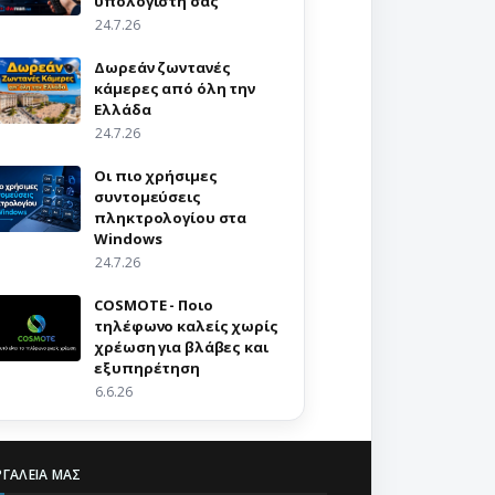
υπολογιστή σας
24.7.26
Δωρεάν ζωντανές
κάμερες από όλη την
Ελλάδα
24.7.26
Οι πιο χρήσιμες
συντομεύσεις
πληκτρολογίου στα
Windows
24.7.26
COSMOTE - Ποιο
τηλέφωνο καλείς χωρίς
χρέωση για βλάβες και
εξυπηρέτηση
6.6.26
ΡΓΑΛΕΊΑ ΜΑΣ