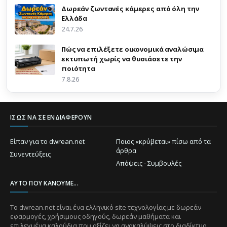
Δωρεάν ζωντανές κάμερες από όλη την
Ελλάδα
24.7.26
Πώς να επιλέξετε οικονομικά αναλώσιμα
εκτυπωτή χωρίς να θυσιάσετε την
ποιότητα
7.8.26
ΊΣΩΣ ΝΑ ΣΕ ΕΝΔΙΑΦΈΡΟΥΝ
Είπαν για το dwrean.net
Ποιος «κρύβεται» πίσω από τα
άρθρα
Συνεντεύξεις
Απόψεις - Συμβουλές
ΑΥΤΌ ΠΟΥ ΚΆΝΟΥΜΕ...
Το dwrean.net είναι ένα ελληνικό site τεχνολογίας με δωρεάν
εφαρμογές, χρήσιμους οδηγούς, δωρεάν μαθήματα και
επιλεγμένα καλούδια που αξίζει να ανακαλύψεις στο διαδίκτυο.