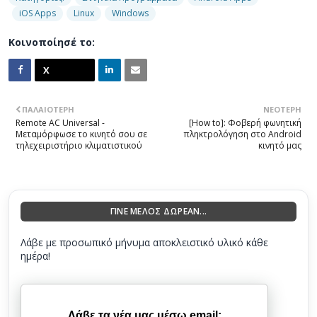
iOS Apps
Linux
Windows
Κοινοποίησέ το:
ΠΑΛΑΙΌΤΕΡΗ
ΝΕΌΤΕΡΗ
Remote AC Universal -
[How to]: Φοβερή φωνητική
Μεταμόρφωσε το κινητό σου σε
πληκτρολόγηση στο Android
τηλεχειριστήριο κλιματιστικού
κινητό μας
ΓΙΝΕ ΜΕΛΟΣ ΔΩΡΕΑΝ...
Λάβε με προσωπικό μήνυμα αποκλειστικό υλικό κάθε
ημέρα!
Λάβε τα νέα μας μέσω email: