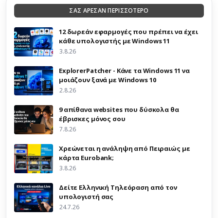
ΣΑΣ ΑΡΕΣΑΝ ΠΕΡΙΣΣΟΤΕΡΟ
12 δωρεάν εφαρμογές που πρέπει να έχει
κάθε υπολογιστής με Windows 11
3.8.26
ExplorerPatcher - Κάνε τα Windows 11 να
μοιάζουν ξανά με Windows 10
2.8.26
9 απίθανα websites που δύσκολα θα
έβρισκες μόνος σου
7.8.26
Χρεώνεται η ανάληψη από Πειραιώς με
κάρτα Eurobank;
3.8.26
Δείτε Ελληνική Τηλεόραση από τον
υπολογιστή σας
24.7.26