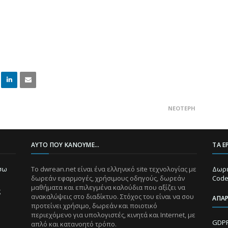
Linke
Email
ΝΕΌΤΕΡΗ
dIn
ΑΥΤΌ ΠΟΥ ΚΆΝΟΥΜΕ...
ΤΑ Ε
ίσω
Το dwrean.net είναι ένα ελληνικό site τεχνολογίας με
Δωρε
δωρεάν εφαρμογές, χρήσιμους οδηγούς, δωρεάν
Code
μαθήματα και επιλεγμένα καλούδια που αξίζει να
ς
ανακαλύψεις στο διαδίκτυο. Στόχος του είναι να σου
ΑΠΑ
προτείνει χρήσιμο, δωρεάν και ποιοτικό
περιεχόμενο για υπολογιστές, κινητά και Internet, με
GDPR
απλό και κατανοητό τρόπο.