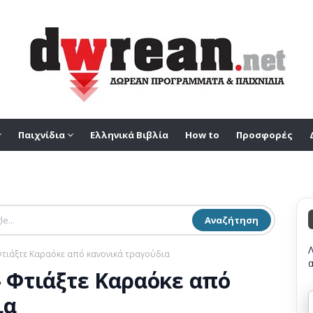
Παιχνίδια
Ελληνικά Βιβλία
How to
Προσφορές
Αναζήτηση
 Φτιάξτε Καραόκε από κανονικά τραγούδια
- Φτιάξτε Καραόκε από
ια