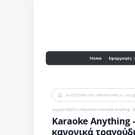
Home
Εφαρμογές
Αρχική σελίδα
Windows
Karaoke Anything -
Karaoke Anything 
κανονικά τραγούδ