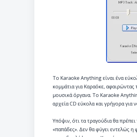
Το Karaoke Anything είναι ένα εύκ
κομμάτια για Καραόκε, αφαιρώντας 
μουσικά όργανα. Το Karaoke Anythin
αρχεία CD εύκολα και γρήγορα για ν
Υπόψιν, ότι τα τραγούδια θα πρέπει
«παπάδες». Δεν θα φύγει εντελώς η