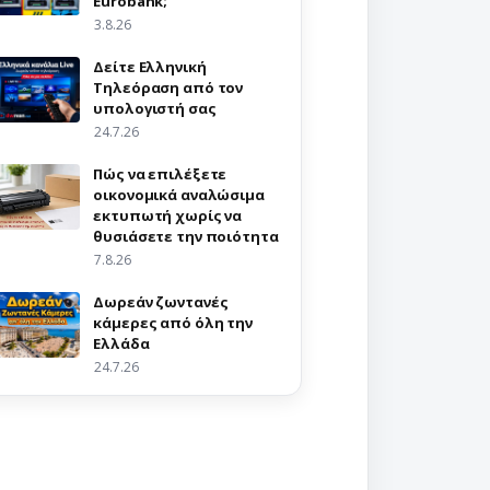
Eurobank;
3.8.26
Δείτε Ελληνική
Τηλεόραση από τον
υπολογιστή σας
24.7.26
Πώς να επιλέξετε
οικονομικά αναλώσιμα
εκτυπωτή χωρίς να
θυσιάσετε την ποιότητα
7.8.26
Δωρεάν ζωντανές
κάμερες από όλη την
Ελλάδα
24.7.26