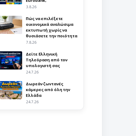
Eurobank;
3.8.26
Πώς να επιλέξετε
οικονομικά αναλώσιμα
εκτυπωτή χωρίς να
θυσιάσετε την ποιότητα
7.8.26
Δείτε Ελληνική
Τηλεόραση από τον
υπολογιστή σας
24.7.26
Δωρεάν ζωντανές
κάμερες από όλη την
Ελλάδα
24.7.26