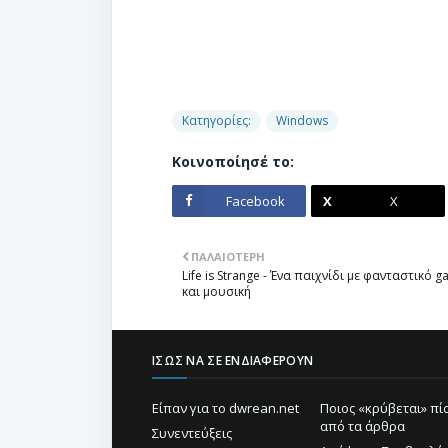
Κατηγορίες:
Windows
Κοινοποίησέ το:
Facebook
X
ΠΑΛΑΙΌΤΕΡΗ
Life is Strange - Ένα παιχνίδι με φανταστικό 
και μουσική
ΊΣΩΣ ΝΑ ΣΕ ΕΝΔΙΑΦΈΡΟΥΝ
Είπαν για το dwrean.net
Ποιος «κρύβεται» π
από τα άρθρα
Συνεντεύξεις