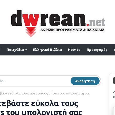
Παιχνίδια
Ελληνικά Βιβλία
How to
Προσφορές
Αναζήτηση
τεβάστε εύκολα τους τελευταίους drivers του υπολογιστή σας
ατεβάστε εύκολα τους
rs του υπολογιστή σας