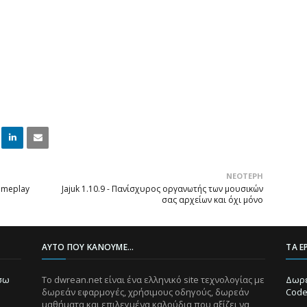
Linke
Email
ΝΕΌΤΕΡΗ
dIn
gameplay
Jajuk 1.10.9 - Πανίσχυρος οργανωτής των μουσικών
σας αρχείων και όχι μόνο
ΑΥΤΌ ΠΟΥ ΚΆΝΟΥΜΕ...
ΤΑ Ε
ίσω
Το dwrean.net είναι ένα ελληνικό site τεχνολογίας με
Δωρε
δωρεάν εφαρμογές, χρήσιμους οδηγούς, δωρεάν
Code
μαθήματα και επιλεγμένα καλούδια που αξίζει να