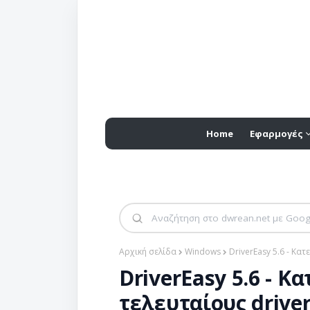
Home
Εφαρμογές
Αρχική σελίδα
Windows
DriverEasy 5.6 - Κα
DriverEasy 5.6 - Κ
τελευταίους drive