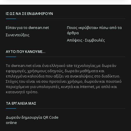
ΊΣΩΣ ΝΑ ΣΕ ΕΝΔΙΑΦΈΡΟΥΝ
Είπαν για το dwrean.net
Ποιος «κρύβεται» πίσω από τα
άρθρα
Συνεντεύξεις
Απόψεις - Συμβουλές
ΑΥΤΌ ΠΟΥ ΚΆΝΟΥΜΕ...
Το dwrean.net είναι ένα ελληνικό site τεχνολογίας με δωρεάν
εφαρμογές, χρήσιμους οδηγούς, δωρεάν μαθήματα και
επιλεγμένα καλούδια που αξίζει να ανακαλύψεις στο διαδίκτυο.
Στόχος του είναι να σου προτείνει χρήσιμο, δωρεάν και ποιοτικό
περιεχόμενο για υπολογιστές, κινητά και Internet, με απλό και
κατανοητό τρόπο.
ΤΑ ΕΡΓΑΛΕΊΑ ΜΑΣ
Δωρεάν δημιουργία QR Code
online