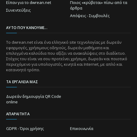
Είπαν για το dwrean.net
Ποιος «κρύβεται» πίσω από τα
άρθρα
Συνεντεύξεις
Απόψεις - Συμβουλές
ΑΥΤΌ ΠΟΥ ΚΆΝΟΥΜΕ...
Το dwrean.net είναι ένα ελληνικό site τεχνολογίας με δωρεάν
εφαρμογές, χρήσιμους οδηγούς, δωρεάν μαθήματα και
επιλεγμένα καλούδια που αξίζει να ανακαλύψεις στο διαδίκτυο.
Στόχος του είναι να σου προτείνει χρήσιμο, δωρεάν και ποιοτικό
περιεχόμενο για υπολογιστές, κινητά και Internet, με απλό και
κατανοητό τρόπο.
ΤΑ ΕΡΓΑΛΕΊΑ ΜΑΣ
Δωρεάν δημιουργία QR Code
online
ΑΠΑΡΑΊΤΗΤΑ
GDPR - Όροι χρήσης
Επικοινωνία