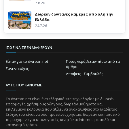
7.8.26
Δωρεάν ζωντανές κάμερες από όλη την
Ελλάδα
24.7.26
ΊΣΩΣ ΝΑ ΣΕ ΕΝΔΙΑΦΈΡΟΥΝ
Είπαν για το dwrean.net
Ποιος «κρύβεται» πίσω από τα
άρθρα
Συνεντεύξεις
Απόψεις - Συμβουλές
ΑΥΤΌ ΠΟΥ ΚΆΝΟΥΜΕ...
Το dwrean.net είναι ένα ελληνικό site τεχνολογίας με δωρεάν
εφαρμογές, χρήσιμους οδηγούς, δωρεάν μαθήματα και
επιλεγμένα καλούδια που αξίζει να ανακαλύψεις στο διαδίκτυο.
Στόχος του είναι να σου προτείνει χρήσιμο, δωρεάν και ποιοτικό
περιεχόμενο για υπολογιστές, κινητά και Internet, με απλό και
κατανοητό τρόπο.