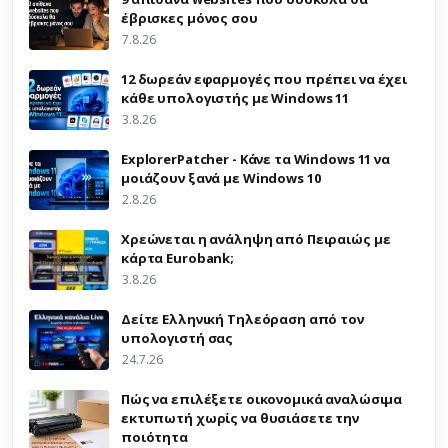
έβρισκες μόνος σου
7.8.26
12 δωρεάν εφαρμογές που πρέπει να έχει
κάθε υπολογιστής με Windows 11
3.8.26
ExplorerPatcher - Κάνε τα Windows 11 να
μοιάζουν ξανά με Windows 10
2.8.26
Χρεώνεται η ανάληψη από Πειραιώς με
κάρτα Eurobank;
3.8.26
Δείτε Ελληνική Τηλεόραση από τον
υπολογιστή σας
24.7.26
Πώς να επιλέξετε οικονομικά αναλώσιμα
εκτυπωτή χωρίς να θυσιάσετε την
ποιότητα