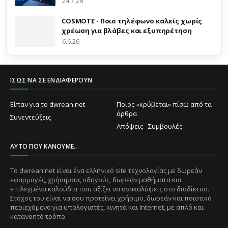
24.7.26
COSMOTE - Ποιο τηλέφωνο καλείς χωρίς
χρέωση για βλάβες και εξυπηρέτηση
6.6.26
ΊΣΩΣ ΝΑ ΣΕ ΕΝΔΙΑΦΈΡΟΥΝ
Είπαν για το dwrean.net
Ποιος «κρύβεται» πίσω από τα
άρθρα
Συνεντεύξεις
Απόψεις - Συμβουλές
ΑΥΤΌ ΠΟΥ ΚΆΝΟΥΜΕ...
Το dwrean.net είναι ένα ελληνικό site τεχνολογίας με δωρεάν
εφαρμογές, χρήσιμους οδηγούς, δωρεάν μαθήματα και
επιλεγμένα καλούδια που αξίζει να ανακαλύψεις στο διαδίκτυο.
Στόχος του είναι να σου προτείνει χρήσιμο, δωρεάν και ποιοτικό
περιεχόμενο για υπολογιστές, κινητά και Internet, με απλό και
κατανοητό τρόπο.