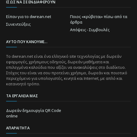
ΊΣΩΣ ΝΑ ΣΕ ΕΝΔΙΑΦΈΡΟΥΝ
Είπαν για το dwrean.net
Ποιος «κρύβεται» πίσω από τα
άρθρα
Συνεντεύξεις
Απόψεις - Συμβουλές
ΑΥΤΌ ΠΟΥ ΚΆΝΟΥΜΕ...
Το dwrean.net είναι ένα ελληνικό site τεχνολογίας με δωρεάν
εφαρμογές, χρήσιμους οδηγούς, δωρεάν μαθήματα και
επιλεγμένα καλούδια που αξίζει να ανακαλύψεις στο διαδίκτυο.
Στόχος του είναι να σου προτείνει χρήσιμο, δωρεάν και ποιοτικό
περιεχόμενο για υπολογιστές, κινητά και Internet, με απλό και
κατανοητό τρόπο.
ΤΑ ΕΡΓΑΛΕΊΑ ΜΑΣ
Δωρεάν δημιουργία QR Code
online
ΑΠΑΡΑΊΤΗΤΑ