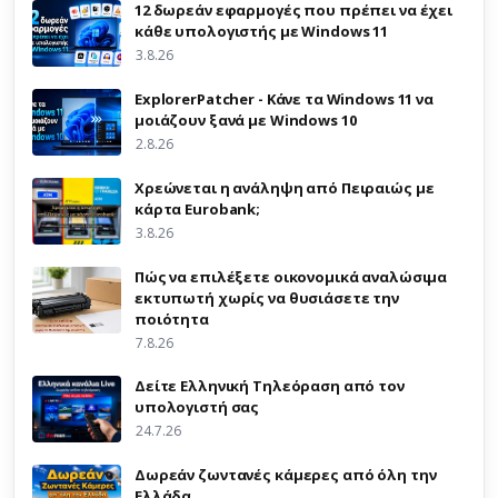
12 δωρεάν εφαρμογές που πρέπει να έχει
κάθε υπολογιστής με Windows 11
3.8.26
ExplorerPatcher - Κάνε τα Windows 11 να
μοιάζουν ξανά με Windows 10
2.8.26
Χρεώνεται η ανάληψη από Πειραιώς με
κάρτα Eurobank;
3.8.26
Πώς να επιλέξετε οικονομικά αναλώσιμα
εκτυπωτή χωρίς να θυσιάσετε την
ποιότητα
7.8.26
Δείτε Ελληνική Τηλεόραση από τον
υπολογιστή σας
24.7.26
Δωρεάν ζωντανές κάμερες από όλη την
Ελλάδα