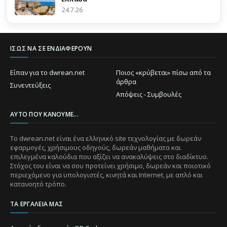
24.7.26
ΊΣΩΣ ΝΑ ΣΕ ΕΝΔΙΑΦΈΡΟΥΝ
Είπαν για το dwrean.net
Ποιος «κρύβεται» πίσω από τα
άρθρα
Συνεντεύξεις
Απόψεις - Συμβουλές
ΑΥΤΌ ΠΟΥ ΚΆΝΟΥΜΕ...
Το dwrean.net είναι ένα ελληνικό site τεχνολογίας με δωρεάν
εφαρμογές, χρήσιμους οδηγούς, δωρεάν μαθήματα και
επιλεγμένα καλούδια που αξίζει να ανακαλύψεις στο διαδίκτυο.
Στόχος του είναι να σου προτείνει χρήσιμο, δωρεάν και ποιοτικό
περιεχόμενο για υπολογιστές, κινητά και Internet, με απλό και
κατανοητό τρόπο.
ΤΑ ΕΡΓΑΛΕΊΑ ΜΑΣ