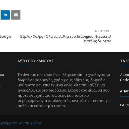
Linke
Email
ΝΕΌΤΕΡΗ
dIn
Google
Σέρλοκ Χολμς - Όλα τα βιβλία του διάσημου Ντετέκτιβ
εντελώς δωρεάν
ΑΥΤΌ ΠΟΥ ΚΆΝΟΥΜΕ...
ΤΑ Ε
ίσω
Το dwrean.net είναι ένα ελληνικό site τεχνολογίας με
Δωρε
δωρεάν εφαρμογές, χρήσιμους οδηγούς, δωρεάν
Code
μαθήματα και επιλεγμένα καλούδια που αξίζει να
ς
ανακαλύψεις στο διαδίκτυο. Στόχος του είναι να σου
ΑΠΑ
προτείνει χρήσιμο, δωρεάν και ποιοτικό
περιεχόμενο για υπολογιστές, κινητά και Internet, με
GDPR
απλό και κατανοητό τρόπο.
ογράμματα και παιχνίδια