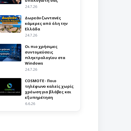
υπολογιστή σας
24.7.26
Δωρεάν ζωντανές
κάμερες από όλη την
Ελλάδα
24.7.26
Οι πιο χρήσιμες
συντομεύσεις
πληκτρολογίου στα
Windows
24.7.26
COSMOTE - Ποιο
τηλέφωνο καλείς χωρίς
χρέωση για βλάβες και
εξυπηρέτηση
6.6.26