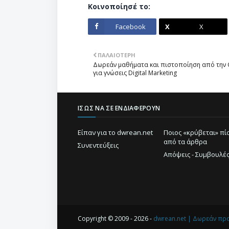
Κοινοποίησέ το:
Facebook
X
ΠΑΛΑΙΌΤΕΡΗ
Δωρεάν μαθήματα και πιστοποίηση από την 
για γνώσεις Digital Marketing
ΊΣΩΣ ΝΑ ΣΕ ΕΝΔΙΑΦΈΡΟΥΝ
Είπαν για το dwrean.net
Ποιος «κρύβεται» π
από τα άρθρα
Συνεντεύξεις
Απόψεις - Συμβουλέ
Copyright © 2009 - 2026 -
dwrean.net | Δωρεάν πρ