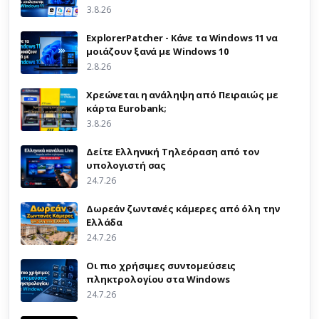
3.8.26
ExplorerPatcher - Κάνε τα Windows 11 να
μοιάζουν ξανά με Windows 10
2.8.26
Χρεώνεται η ανάληψη από Πειραιώς με
κάρτα Eurobank;
3.8.26
Δείτε Ελληνική Τηλεόραση από τον
υπολογιστή σας
24.7.26
Δωρεάν ζωντανές κάμερες από όλη την
Ελλάδα
24.7.26
Οι πιο χρήσιμες συντομεύσεις
πληκτρολογίου στα Windows
24.7.26