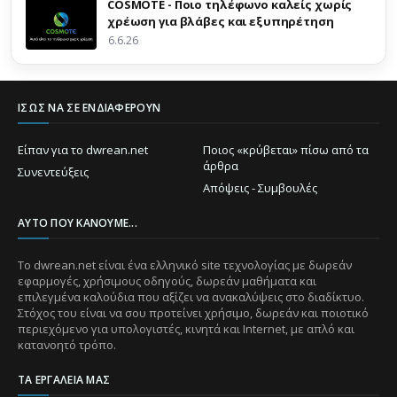
COSMOTE - Ποιο τηλέφωνο καλείς χωρίς
χρέωση για βλάβες και εξυπηρέτηση
6.6.26
ΊΣΩΣ ΝΑ ΣΕ ΕΝΔΙΑΦΈΡΟΥΝ
Είπαν για το dwrean.net
Ποιος «κρύβεται» πίσω από τα
άρθρα
Συνεντεύξεις
Απόψεις - Συμβουλές
ΑΥΤΌ ΠΟΥ ΚΆΝΟΥΜΕ...
Το dwrean.net είναι ένα ελληνικό site τεχνολογίας με δωρεάν
εφαρμογές, χρήσιμους οδηγούς, δωρεάν μαθήματα και
επιλεγμένα καλούδια που αξίζει να ανακαλύψεις στο διαδίκτυο.
Στόχος του είναι να σου προτείνει χρήσιμο, δωρεάν και ποιοτικό
περιεχόμενο για υπολογιστές, κινητά και Internet, με απλό και
κατανοητό τρόπο.
ΤΑ ΕΡΓΑΛΕΊΑ ΜΑΣ