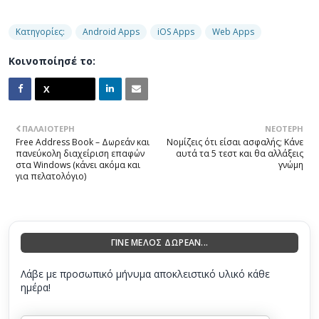
Κατηγορίες:
Android Apps
iOS Apps
Web Apps
Κοινοποίησέ το:
ΠΑΛΑΙΌΤΕΡΗ
ΝΕΌΤΕΡΗ
Free Address Book – Δωρεάν και
Νομίζεις ότι είσαι ασφαλής; Κάνε
πανεύκολη διαχείριση επαφών
αυτά τα 5 τεστ και θα αλλάξεις
στα Windows (κάνει ακόμα και
γνώμη
για πελατολόγιο)
ΓΙΝΕ ΜΕΛΟΣ ΔΩΡΕΑΝ...
Λάβε με προσωπικό μήνυμα αποκλειστικό υλικό κάθε
ημέρα!