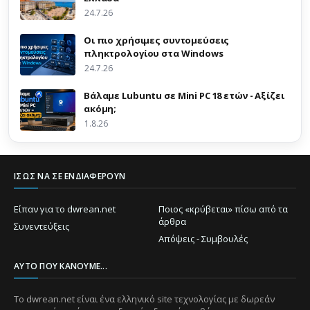
24.7.26
Οι πιο χρήσιμες συντομεύσεις
πληκτρολογίου στα Windows
24.7.26
Βάλαμε Lubuntu σε Mini PC 18 ετών - Αξίζει
ακόμη;
1.8.26
ΊΣΩΣ ΝΑ ΣΕ ΕΝΔΙΑΦΈΡΟΥΝ
Είπαν για το dwrean.net
Ποιος «κρύβεται» πίσω από τα
άρθρα
Συνεντεύξεις
Απόψεις - Συμβουλές
ΑΥΤΌ ΠΟΥ ΚΆΝΟΥΜΕ...
Το dwrean.net είναι ένα ελληνικό site τεχνολογίας με δωρεάν