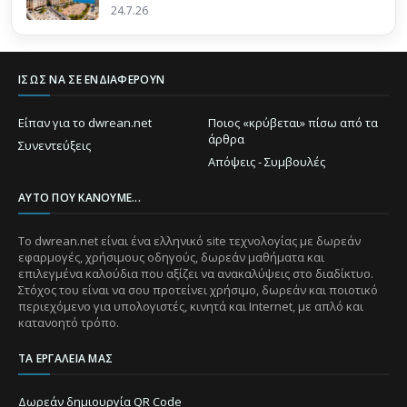
24.7.26
ΊΣΩΣ ΝΑ ΣΕ ΕΝΔΙΑΦΈΡΟΥΝ
Είπαν για το dwrean.net
Ποιος «κρύβεται» πίσω από τα
άρθρα
Συνεντεύξεις
Απόψεις - Συμβουλές
ΑΥΤΌ ΠΟΥ ΚΆΝΟΥΜΕ...
Το dwrean.net είναι ένα ελληνικό site τεχνολογίας με δωρεάν
εφαρμογές, χρήσιμους οδηγούς, δωρεάν μαθήματα και
επιλεγμένα καλούδια που αξίζει να ανακαλύψεις στο διαδίκτυο.
Στόχος του είναι να σου προτείνει χρήσιμο, δωρεάν και ποιοτικό
περιεχόμενο για υπολογιστές, κινητά και Internet, με απλό και
κατανοητό τρόπο.
ΤΑ ΕΡΓΑΛΕΊΑ ΜΑΣ
Δωρεάν δημιουργία QR Code