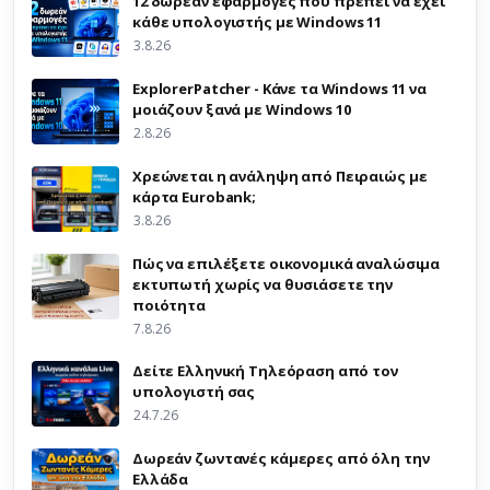
12 δωρεάν εφαρμογές που πρέπει να έχει
κάθε υπολογιστής με Windows 11
3.8.26
ExplorerPatcher - Κάνε τα Windows 11 να
μοιάζουν ξανά με Windows 10
2.8.26
Χρεώνεται η ανάληψη από Πειραιώς με
κάρτα Eurobank;
3.8.26
Πώς να επιλέξετε οικονομικά αναλώσιμα
εκτυπωτή χωρίς να θυσιάσετε την
ποιότητα
7.8.26
Δείτε Ελληνική Τηλεόραση από τον
υπολογιστή σας
24.7.26
Δωρεάν ζωντανές κάμερες από όλη την
Ελλάδα