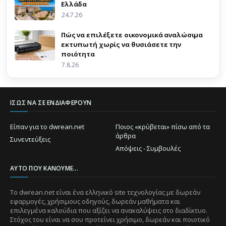
Ελλάδα
24.7.26
Πώς να επιλέξετε οικονομικά αναλώσιμα
εκτυπωτή χωρίς να θυσιάσετε την
ποιότητα
7.8.26
ΊΣΩΣ ΝΑ ΣΕ ΕΝΔΙΑΦΈΡΟΥΝ
Είπαν για το dwrean.net
Ποιος «κρύβεται» πίσω από τα
άρθρα
Συνεντεύξεις
Απόψεις - Συμβουλές
ΑΥΤΌ ΠΟΥ ΚΆΝΟΥΜΕ...
Το dwrean.net είναι ένα ελληνικό site τεχνολογίας με δωρεάν
εφαρμογές, χρήσιμους οδηγούς, δωρεάν μαθήματα και
επιλεγμένα καλούδια που αξίζει να ανακαλύψεις στο διαδίκτυο.
Στόχος του είναι να σου προτείνει χρήσιμο, δωρεάν και ποιοτικό