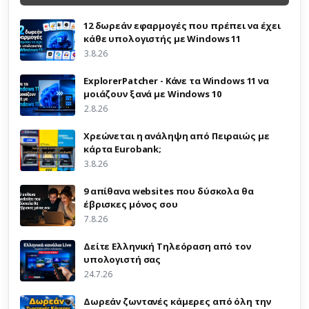
12 δωρεάν εφαρμογές που πρέπει να έχει
κάθε υπολογιστής με Windows 11
3.8.26
ExplorerPatcher - Κάνε τα Windows 11 να
μοιάζουν ξανά με Windows 10
2.8.26
Χρεώνεται η ανάληψη από Πειραιώς με
κάρτα Eurobank;
3.8.26
9 απίθανα websites που δύσκολα θα
έβρισκες μόνος σου
7.8.26
Δείτε Ελληνική Τηλεόραση από τον
υπολογιστή σας
24.7.26
Δωρεάν ζωντανές κάμερες από όλη την