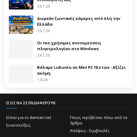
24.7.26
Δωρεάν ζωντανές κάμερες από όλη την
Ελλάδα
24.7.26
Οι πιο χρήσιμες συντομεύσεις
πληκτρολογίου στα Windows
24.7.26
Βάλαμε Lubuntu σε Mini PC 18 ετών - Αξίζει
ακόμη;
1.8.26
ΊΣΩΣ ΝΑ ΣΕ ΕΝΔΙΑΦΈΡΟΥΝ
Είπαν για το dwrean.net
Ποιος «κρύβεται» πίσω από τα
άρθρα
Συνεντεύξεις
Απόψεις - Συμβουλές