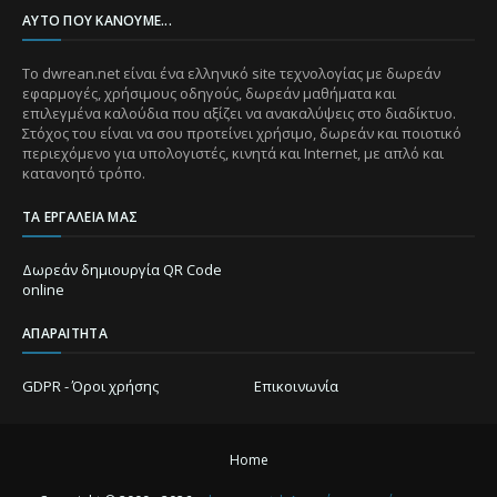
ΑΥΤΌ ΠΟΥ ΚΆΝΟΥΜΕ...
Το dwrean.net είναι ένα ελληνικό site τεχνολογίας με δωρεάν
εφαρμογές, χρήσιμους οδηγούς, δωρεάν μαθήματα και
επιλεγμένα καλούδια που αξίζει να ανακαλύψεις στο διαδίκτυο.
Στόχος του είναι να σου προτείνει χρήσιμο, δωρεάν και ποιοτικό
περιεχόμενο για υπολογιστές, κινητά και Internet, με απλό και
κατανοητό τρόπο.
ΤΑ ΕΡΓΑΛΕΊΑ ΜΑΣ
Δωρεάν δημιουργία QR Code
online
ΑΠΑΡΑΊΤΗΤΑ
GDPR - Όροι χρήσης
Επικοινωνία
Home