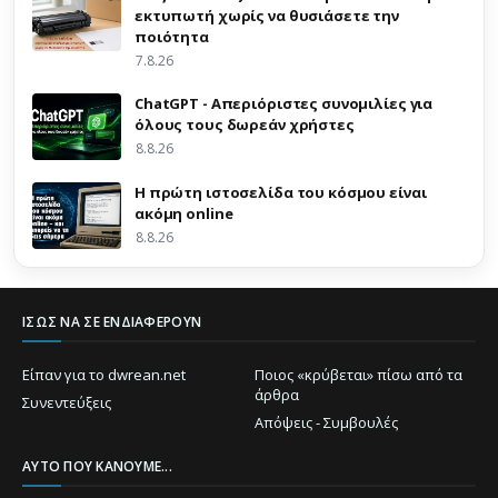
εκτυπωτή χωρίς να θυσιάσετε την
ποιότητα
7.8.26
ChatGPT - Απεριόριστες συνομιλίες για
όλους τους δωρεάν χρήστες
8.8.26
Η πρώτη ιστοσελίδα του κόσμου είναι
ακόμη online
8.8.26
ΊΣΩΣ ΝΑ ΣΕ ΕΝΔΙΑΦΈΡΟΥΝ
Είπαν για το dwrean.net
Ποιος «κρύβεται» πίσω από τα
άρθρα
Συνεντεύξεις
Απόψεις - Συμβουλές
ΑΥΤΌ ΠΟΥ ΚΆΝΟΥΜΕ...