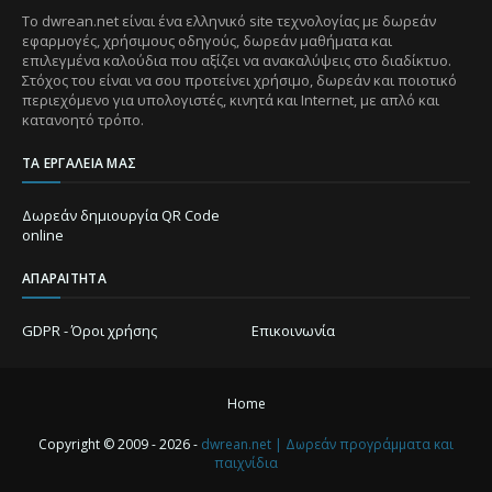
Το dwrean.net είναι ένα ελληνικό site τεχνολογίας με δωρεάν
εφαρμογές, χρήσιμους οδηγούς, δωρεάν μαθήματα και
επιλεγμένα καλούδια που αξίζει να ανακαλύψεις στο διαδίκτυο.
Στόχος του είναι να σου προτείνει χρήσιμο, δωρεάν και ποιοτικό
περιεχόμενο για υπολογιστές, κινητά και Internet, με απλό και
κατανοητό τρόπο.
ΤΑ ΕΡΓΑΛΕΊΑ ΜΑΣ
Δωρεάν δημιουργία QR Code
online
ΑΠΑΡΑΊΤΗΤΑ
GDPR - Όροι χρήσης
Επικοινωνία
Home
Copyright © 2009 - 2026 -
dwrean.net | Δωρεάν προγράμματα και
παιχνίδια