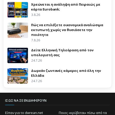
Χρεώνεται η ανάληψη από Πειραιώς με
κάρτα Eurobank;
3.8.26
Πώς να επιλέξετε οικονομικά αναλώσιμα
εκτυπωτή χωρίς να θυσιάσετε την
ποιότητα
7.8.26
Δείτε Ελληνική Τηλεόραση από τον
υπολογιστή σας
24.7.26
Δωρεάν ζωντανές κάμερες από όλη την
Ελλάδα
24.7.26
ΊΣΩΣ ΝΑ ΣΕ ΕΝΔΙΑΦΈΡΟΥΝ
Είπαν για το dwrean.net
Ποιος «κρύβεται» πίσω από τα