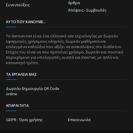
άρθρα
Συνεντεύξεις
Απόψεις - Συμβουλές
ΑΥΤΌ ΠΟΥ ΚΆΝΟΥΜΕ...
Το dwrean.net είναι ένα ελληνικό site τεχνολογίας με δωρεάν
εφαρμογές, χρήσιμους οδηγούς, δωρεάν μαθήματα και
επιλεγμένα καλούδια που αξίζει να ανακαλύψεις στο διαδίκτυο.
Στόχος του είναι να σου προτείνει χρήσιμο, δωρεάν και ποιοτικό
περιεχόμενο για υπολογιστές, κινητά και Internet, με απλό και
κατανοητό τρόπο.
ΤΑ ΕΡΓΑΛΕΊΑ ΜΑΣ
Δωρεάν δημιουργία QR Code
online
ΑΠΑΡΑΊΤΗΤΑ
GDPR - Όροι χρήσης
Επικοινωνία