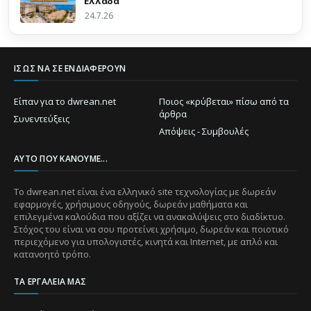
Ελλάδα
24.7.26
ΊΣΩΣ ΝΑ ΣΕ ΕΝΔΙΑΦΈΡΟΥΝ
Είπαν για το dwrean.net
Ποιος «κρύβεται» πίσω από τα
άρθρα
Συνεντεύξεις
Απόψεις - Συμβουλές
ΑΥΤΌ ΠΟΥ ΚΆΝΟΥΜΕ...
Το dwrean.net είναι ένα ελληνικό site τεχνολογίας με δωρεάν
εφαρμογές, χρήσιμους οδηγούς, δωρεάν μαθήματα και
επιλεγμένα καλούδια που αξίζει να ανακαλύψεις στο διαδίκτυο.
Στόχος του είναι να σου προτείνει χρήσιμο, δωρεάν και ποιοτικό
περιεχόμενο για υπολογιστές, κινητά και Internet, με απλό και
κατανοητό τρόπο.
ΤΑ ΕΡΓΑΛΕΊΑ ΜΑΣ