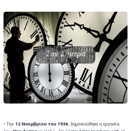
• Την
12 Νοεμβρίου του 1936
, δημοσιεύθηκε η εργασία
του
Alan Turing
με τίτλο «On Computable Numbers with an