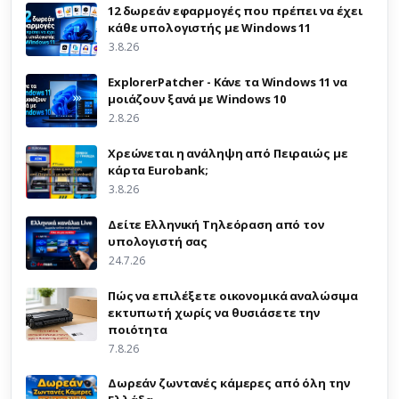
12 δωρεάν εφαρμογές που πρέπει να έχει
κάθε υπολογιστής με Windows 11
3.8.26
ExplorerPatcher - Κάνε τα Windows 11 να
μοιάζουν ξανά με Windows 10
2.8.26
Χρεώνεται η ανάληψη από Πειραιώς με
κάρτα Eurobank;
3.8.26
Δείτε Ελληνική Τηλεόραση από τον
υπολογιστή σας
24.7.26
Πώς να επιλέξετε οικονομικά αναλώσιμα
εκτυπωτή χωρίς να θυσιάσετε την
ποιότητα
7.8.26
Δωρεάν ζωντανές κάμερες από όλη την