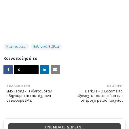
Κατηγορίες:
Ελληνικά Βιβλία
Κοινοποίησέ το:
ΠΑΛΑΙΌΤΕΡΗ
ΝΕΌΤΕΡΗ
SMS Racing - Τι γίνεται όταν
Darkula - Ο Locomalito
οδηγούμε και ταυτόχρονα
«ξαναχτυπά» με ακόμα ένα
στέλνουμε SMS;
υπέροχο ρετρό παιχνίδι
ΓΙΝΕ ΜΕΛΟΣ ΔΩΡΕΑΝ...