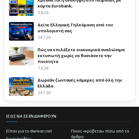
κάρτα Eurobank;
3.8.26
Δείτε Ελληνική Τηλεόραση από τον
υπολογιστή σας
24.7.26
Πώς να επιλέξετε οικονομικά αναλώσιμα
εκτυπωτή χωρίς να θυσιάσετε την
ποιότητα
7.8.26
Δωρεάν ζωντανές κάμερες από όλη την
Ελλάδα
24.7.26
ΊΣΩΣ ΝΑ ΣΕ ΕΝΔΙΑΦΈΡΟΥΝ
Είπαν για το dwrean.net
Ποιος «κρύβεται» πίσω από τα
άρθρα
Συνεντεύξεις