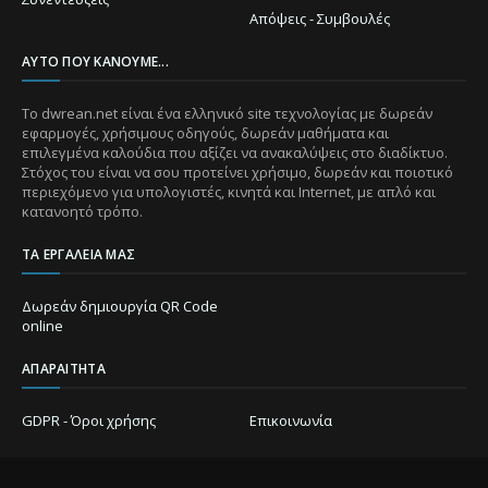
Απόψεις - Συμβουλές
ΑΥΤΌ ΠΟΥ ΚΆΝΟΥΜΕ...
Το dwrean.net είναι ένα ελληνικό site τεχνολογίας με δωρεάν
εφαρμογές, χρήσιμους οδηγούς, δωρεάν μαθήματα και
επιλεγμένα καλούδια που αξίζει να ανακαλύψεις στο διαδίκτυο.
Στόχος του είναι να σου προτείνει χρήσιμο, δωρεάν και ποιοτικό
περιεχόμενο για υπολογιστές, κινητά και Internet, με απλό και
κατανοητό τρόπο.
ΤΑ ΕΡΓΑΛΕΊΑ ΜΑΣ
Δωρεάν δημιουργία QR Code
online
ΑΠΑΡΑΊΤΗΤΑ
GDPR - Όροι χρήσης
Επικοινωνία