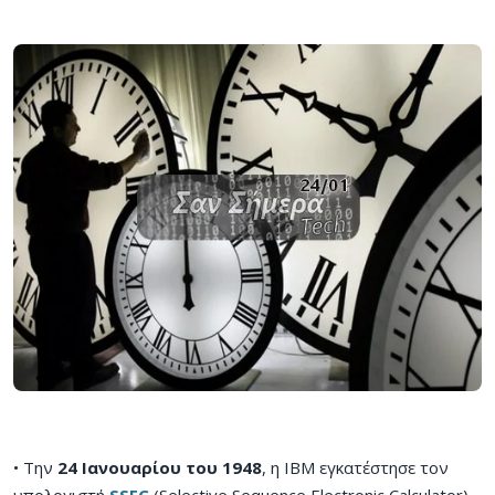
• Την
24 Ιανουαρίου του 1948
, η IBM εγκατέστησε τον
υπολογιστή
SSEC
(Selective Sequence Electronic Calculator).