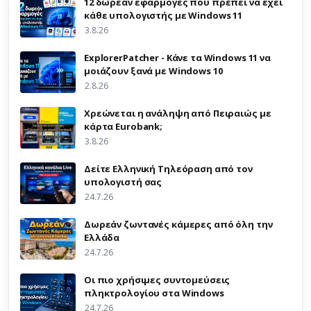
12 δωρεάν εφαρμογές που πρέπει να έχει
κάθε υπολογιστής με Windows 11
3.8.26
ExplorerPatcher - Κάνε τα Windows 11 να
μοιάζουν ξανά με Windows 10
2.8.26
Χρεώνεται η ανάληψη από Πειραιώς με
κάρτα Eurobank;
3.8.26
Δείτε Ελληνική Τηλεόραση από τον
υπολογιστή σας
24.7.26
Δωρεάν ζωντανές κάμερες από όλη την
Ελλάδα
24.7.26
Οι πιο χρήσιμες συντομεύσεις
πληκτρολογίου στα Windows
24.7.26