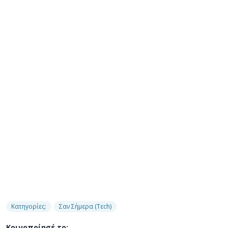
Κατηγορίες:
Σαν Σήμερα (Τεch)
Κοινοποίησέ το: