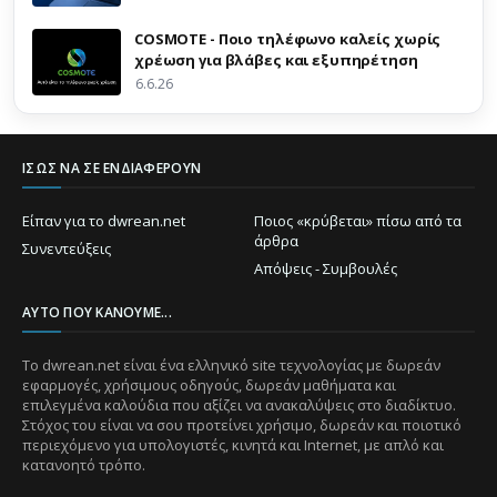
COSMOTE - Ποιο τηλέφωνο καλείς χωρίς
χρέωση για βλάβες και εξυπηρέτηση
6.6.26
ΊΣΩΣ ΝΑ ΣΕ ΕΝΔΙΑΦΈΡΟΥΝ
Είπαν για το dwrean.net
Ποιος «κρύβεται» πίσω από τα
άρθρα
Συνεντεύξεις
Απόψεις - Συμβουλές
ΑΥΤΌ ΠΟΥ ΚΆΝΟΥΜΕ...
Το dwrean.net είναι ένα ελληνικό site τεχνολογίας με δωρεάν
εφαρμογές, χρήσιμους οδηγούς, δωρεάν μαθήματα και
επιλεγμένα καλούδια που αξίζει να ανακαλύψεις στο διαδίκτυο.
Στόχος του είναι να σου προτείνει χρήσιμο, δωρεάν και ποιοτικό
περιεχόμενο για υπολογιστές, κινητά και Internet, με απλό και
κατανοητό τρόπο.