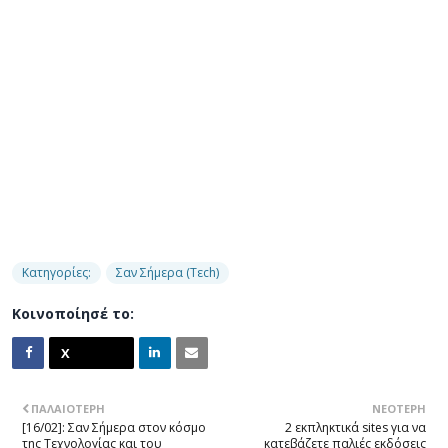
Κατηγορίες:
Σαν Σήμερα (Τεch)
Κοινοποίησέ το:
ΠΑΛΑΙΌΤΕΡΗ
ΝΕΌΤΕΡΗ
[16/02]: Σαν Σήμερα στον κόσμο
2 εκπληκτικά sites για να
της Τεχνολογίας και του
κατεβάζετε παλιές εκδόσεις