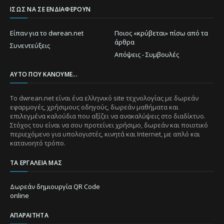
ΊΣΩΣ ΝΑ ΣΕ ΕΝΔΙΑΦΈΡΟΥΝ
Είπαν για το dwrean.net
Ποιος «κρύβεται» πίσω από τα
άρθρα
Συνεντεύξεις
Απόψεις - Συμβουλές
ΑΥΤΌ ΠΟΥ ΚΆΝΟΥΜΕ...
Το dwrean.net είναι ένα ελληνικό site τεχνολογίας με δωρεάν
εφαρμογές, χρήσιμους οδηγούς, δωρεάν μαθήματα και
επιλεγμένα καλούδια που αξίζει να ανακαλύψεις στο διαδίκτυο.
Στόχος του είναι να σου προτείνει χρήσιμο, δωρεάν και ποιοτικό
περιεχόμενο για υπολογιστές, κινητά και Internet, με απλό και
κατανοητό τρόπο.
ΤΑ ΕΡΓΑΛΕΊΑ ΜΑΣ
Δωρεάν δημιουργία QR Code
online
ΑΠΑΡΑΊΤΗΤΑ