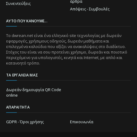
άρθρα
Συνεντεύξεις
Απόψεις - Συμβουλές
ΑΥΤΌ ΠΟΥ ΚΆΝΟΥΜΕ...
Το dwrean.net είναι ένα ελληνικό site τεχνολογίας με δωρεάν
εφαρμογές, χρήσιμους οδηγούς, δωρεάν μαθήματα και
επιλεγμένα καλούδια που αξίζει να ανακαλύψεις στο διαδίκτυο.
Στόχος του είναι να σου προτείνει χρήσιμο, δωρεάν και ποιοτικό
περιεχόμενο για υπολογιστές, κινητά και Internet, με απλό και
κατανοητό τρόπο.
ΤΑ ΕΡΓΑΛΕΊΑ ΜΑΣ
Δωρεάν δημιουργία QR Code
online
ΑΠΑΡΑΊΤΗΤΑ
GDPR - Όροι χρήσης
Επικοινωνία