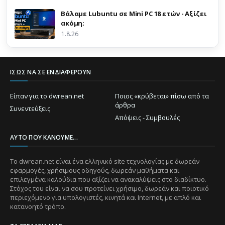
Βάλαμε Lubuntu σε Mini PC 18 ετών - Αξίζει
ακόμη;
1.8.26
ΊΣΩΣ ΝΑ ΣΕ ΕΝΔΙΑΦΈΡΟΥΝ
Είπαν για το dwrean.net
Ποιος «κρύβεται» πίσω από τα
άρθρα
Συνεντεύξεις
Απόψεις - Συμβουλές
ΑΥΤΌ ΠΟΥ ΚΆΝΟΥΜΕ...
Το dwrean.net είναι ένα ελληνικό site τεχνολογίας με δωρεάν
εφαρμογές, χρήσιμους οδηγούς, δωρεάν μαθήματα και
επιλεγμένα καλούδια που αξίζει να ανακαλύψεις στο διαδίκτυο.
Στόχος του είναι να σου προτείνει χρήσιμο, δωρεάν και ποιοτικό
περιεχόμενο για υπολογιστές, κινητά και Internet, με απλό και
κατανοητό τρόπο.