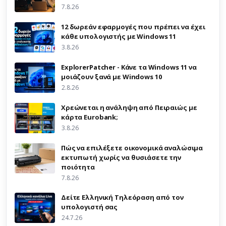
7.8.26
12 δωρεάν εφαρμογές που πρέπει να έχει
κάθε υπολογιστής με Windows 11
3.8.26
ExplorerPatcher - Κάνε τα Windows 11 να
μοιάζουν ξανά με Windows 10
2.8.26
Χρεώνεται η ανάληψη από Πειραιώς με
κάρτα Eurobank;
3.8.26
Πώς να επιλέξετε οικονομικά αναλώσιμα
εκτυπωτή χωρίς να θυσιάσετε την
ποιότητα
7.8.26
Δείτε Ελληνική Τηλεόραση από τον
υπολογιστή σας
24.7.26