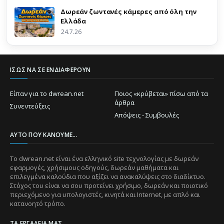
Δωρεάν ζωντανές κάμερες από όλη την
Ελλάδα
24.7.26
ΊΣΩΣ ΝΑ ΣΕ ΕΝΔΙΑΦΈΡΟΥΝ
Είπαν για το dwrean.net
Ποιος «κρύβεται» πίσω από τα
άρθρα
Συνεντεύξεις
Απόψεις - Συμβουλές
ΑΥΤΌ ΠΟΥ ΚΆΝΟΥΜΕ...
Το dwrean.net είναι ένα ελληνικό site τεχνολογίας με δωρεάν
εφαρμογές, χρήσιμους οδηγούς, δωρεάν μαθήματα και
επιλεγμένα καλούδια που αξίζει να ανακαλύψεις στο διαδίκτυο.
Στόχος του είναι να σου προτείνει χρήσιμο, δωρεάν και ποιοτικό
περιεχόμενο για υπολογιστές, κινητά και Internet, με απλό και
κατανοητό τρόπο.
ΤΑ ΕΡΓΑΛΕΊΑ ΜΑΣ