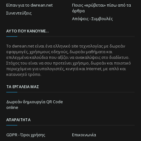
Είπαν για το dwrean.net
Ποιος «κρύβεται» πίσω από τα
άρθρα
Συνεντεύξεις
Απόψεις - Συμβουλές
ΑΥΤΌ ΠΟΥ ΚΆΝΟΥΜΕ...
Το dwrean.net είναι ένα ελληνικό site τεχνολογίας με δωρεάν
εφαρμογές, χρήσιμους οδηγούς, δωρεάν μαθήματα και
επιλεγμένα καλούδια που αξίζει να ανακαλύψεις στο διαδίκτυο.
Στόχος του είναι να σου προτείνει χρήσιμο, δωρεάν και ποιοτικό
περιεχόμενο για υπολογιστές, κινητά και Internet, με απλό και
κατανοητό τρόπο.
ΤΑ ΕΡΓΑΛΕΊΑ ΜΑΣ
Δωρεάν δημιουργία QR Code
online
ΑΠΑΡΑΊΤΗΤΑ
GDPR - Όροι χρήσης
Επικοινωνία