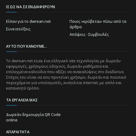
ΊΣΩΣ ΝΑ ΣΕ ΕΝΔΙΑΦΈΡΟΥΝ
Είπαν για το dwrean.net
Ποιος «κρύβεται» πίσω από τα
άρθρα
Συνεντεύξεις
Απόψεις - Συμβουλές
ΑΥΤΌ ΠΟΥ ΚΆΝΟΥΜΕ...
Το dwrean.net είναι ένα ελληνικό site τεχνολογίας με δωρεάν
εφαρμογές, χρήσιμους οδηγούς, δωρεάν μαθήματα και
επιλεγμένα καλούδια που αξίζει να ανακαλύψεις στο διαδίκτυο.
Στόχος του είναι να σου προτείνει χρήσιμο, δωρεάν και ποιοτικό
περιεχόμενο για υπολογιστές, κινητά και Internet, με απλό και
κατανοητό τρόπο.
ΤΑ ΕΡΓΑΛΕΊΑ ΜΑΣ
Δωρεάν δημιουργία QR Code
online
ΑΠΑΡΑΊΤΗΤΑ