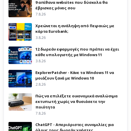
9 απίθανα websites που δύσκολα θα
έβρισκες μόνος σου
7.8.26
Χρεώνεται η ανάληψη από Πειραιώς με
κάρτα Eurobank;
3.8.26
12 δωρεάν εφαρμογές που πρέπει να έχει
κάθε υπολογιστής με Windows 11
3.8.26
ExplorerPatcher - Κάνε τα Windows 11 να
μοιάζουν ξανά με Windows 10
2.8.26
Πώς να επιλέξετε οικονομικά αναλώσιμα
εκτυπωτή χωρίς να θυσιάσετε την
ποιότητα
7.8.26
ChatGPT - Απεριόριστες συνομιλίες για
όλους τους δωρεάν χρήστες