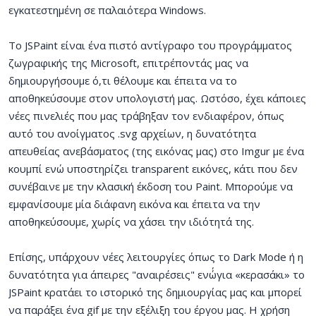
εγκατεστημένη σε παλαιότερα Windows.
Το JSPaint είναι ένα πιστό αντίγραφο του προγράμματος
ζωγραφικής της Microsoft, επιτρέποντάς μας να
δημιουργήσουμε ό,τι θέλουμε και έπειτα να το
αποθηκεύσουμε στον υπολογιστή μας. Ωστόσο, έχει κάποιες
νέες πινελιές που μας τράβηξαν τον ενδιαφέρον, όπως
αυτό του ανοίγματος .svg αρχείων, η δυνατότητα
απευθείας ανεβάσματος (της εικόνας μας) στο Imgur με ένα
κουμπί ενώ υποστηρίζει transparent εικόνες, κάτι που δεν
συνέβαινε με την κλασική έκδοση του Paint. Μπορούμε να
εμφανίσουμε μία διάφανη εικόνα και έπειτα να την
αποθηκεύσουμε, χωρίς να χάσει την ιδιότητά της.
Επίσης, υπάρχουν νέες λειτουργίες όπως το Dark Mode ή η
δυνατότητα για άπειρες "αναιρέσεις" ενώ΄για «κερασάκι» το
JSPaint κρατάει το ιστορικό της δημιουργίας μας και μπορεί
να παράξει ένα gif με την εξέλιξη του έργου μας. Η χρήση