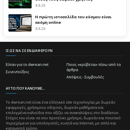
8.8.26
Η πρώτη ιστοσελίδα του κόσμου είναι
ακόμη online
8.8.26
ΊΣΩΣ ΝΑ ΣΕ ΕΝΔΙΑΦΈΡΟΥΝ
Είπαν για το dwrean.net
Ποιος «κρύβεται» πίσω από τα
άρθρα
Συνεντεύξεις
Απόψεις - Συμβουλές
ΑΥΤΌ ΠΟΥ ΚΆΝΟΥΜΕ...
Το dwrean.net είναι ένα ελληνικό site τεχνολογίας με δωρεάν
εφαρμογές, χρήσιμους οδηγούς, δωρεάν μαθήματα και
επιλεγμένα καλούδια που αξίζει να ανακαλύψεις στο διαδίκτυο.
Στόχος του είναι να σου προτείνει χρήσιμο, δωρεάν και ποιοτικό
περιεχόμενο για υπολογιστές, κινητά και Internet, με απλό και
κατανοητό τρόπο.