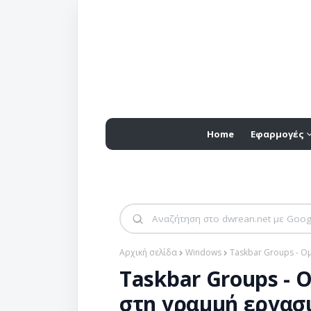
Home
Εφαρμογές
Αρχική σελίδα
Windows
Taskbar Groups - 
Taskbar Groups -
στη γραμμή εργασ