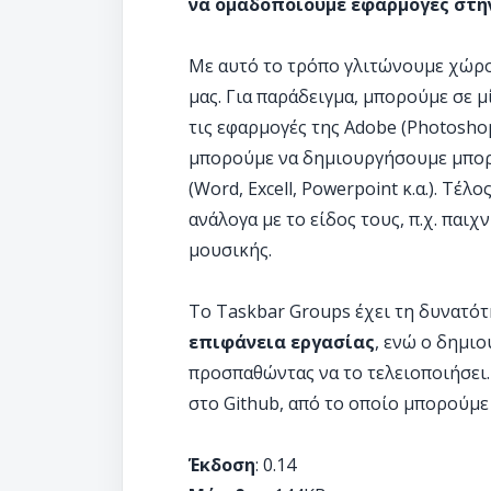
να ομαδοποιούμε εφαρμογές στη
Με αυτό το τρόπο γλιτώνουμε χώρο
μας. Για παράδειγμα, μπορούμε σε 
τις εφαρμογές της Adobe (Photoshop, 
μπορούμε να δημιουργήσουμε μπορεί
(Word, Excell, Powerpoint κ.α.). Τ
ανάλογα με το είδος τους, π.χ. παι
μουσικής.
Το Taskbar Groups έχει τη δυνατό
επιφάνεια εργασίας
, ενώ ο δημι
προσπαθώντας να το τελειοποιήσει.
στο Github, από το οποίο μπορούμε
Έκδοση
: 0.14