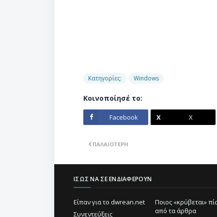
Κατηγορίες:
Windows
Κοινοποίησέ το:
Facebook
X
ΠΑΛΑΙΌΤΕΡΗ
ΊΣΩΣ ΝΑ ΣΕ ΕΝΔΙΑΦΈΡΟΥΝ
Είπαν για το dwrean.net
Ποιος «κρύβεται» π
από τα άρθρα
Συνεντεύξεις