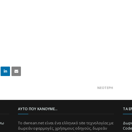
Linke
Email
ΝΕΌΤΕΡΗ
dIn
ΑΥΤΌ ΠΟΥ ΚΆΝΟΥΜΕ...
ΤΑ Ε
ίσω
Το dwrean.net είναι ένα ελληνικό site τεχνολογίας με
Δωρε
δωρεάν εφαρμογές, χρήσιμους οδηγούς, δωρεάν
Code