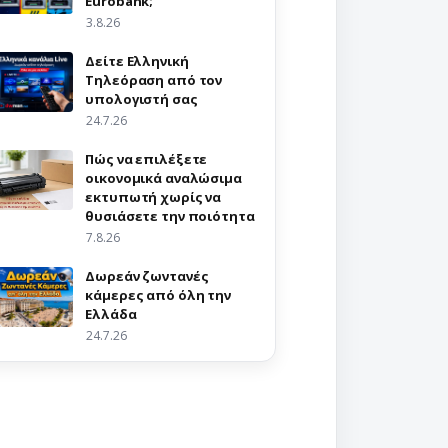
Eurobank;
3.8.26
Δείτε Ελληνική
Τηλεόραση από τον
υπολογιστή σας
24.7.26
Πώς να επιλέξετε
οικονομικά αναλώσιμα
εκτυπωτή χωρίς να
θυσιάσετε την ποιότητα
7.8.26
Δωρεάν ζωντανές
κάμερες από όλη την
Ελλάδα
24.7.26