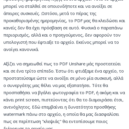
μπορεί να σταλθεί σε οποιονδήποτε και να ανοίξει σε
άπειρες συσκευές. Ωστόσο, μετά το πέρας της
προκαθορισμένης ημερομηνίας, το PDF μας θα κλειδώσει και
κανείς δεν θα έχει πρόσβαση σε αυτό. Φυσικά ο παραπάνω
περιορισμός, αλλά και ο προηγούμενος, δεν αφορούν τον
υπολογιστή που έφτιαξε το αρχείο. Εκείνος μπορεί να το
ανοίγει κανονικά.
Αξίζει να σημειωθεί πως το PDF Unshare μάς προστατεύει
και σε ένα τρίτο επίπεδο. Έστω ότι φτιάξαμε ένα αρχείο, το
προστατεύσαμε ώστε να ανοίξει σε μόνο μία συσκευή, αλλά
ο συνεργάτης μας θέλει να μας εξαπατήσει. Τότε θα
προσπαθήσει να βγάλει φωτογραφία το PDF, ή ακόμη και να
κάνει print screen, πιστεύοντας ότι θα το διαμοιράσει έτσι,
ανενόχλητος. Εδώ επεμβαίνει η δυνατότητα προσθήκης
watermark πάνω στο αρχείο, η οποία θα μας διασφαλίσει
πως σε περίπτωση "κλεψιάς" θα εντοπίσουμε ποιος
διέρρευσε το αρχείο μας.