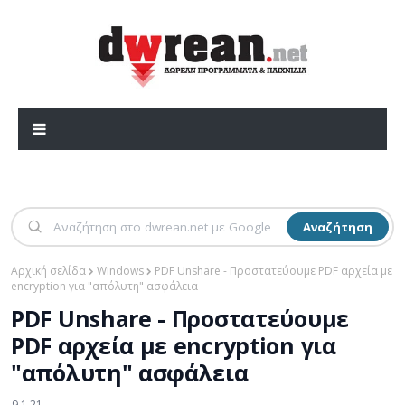
Αναζήτηση
Αρχική σελίδα
Windows
PDF Unshare - Προστατεύουμε PDF αρχεία με
encryption για "απόλυτη" ασφάλεια
PDF Unshare - Προστατεύουμε
PDF αρχεία με encryption για
"απόλυτη" ασφάλεια
9.1.21