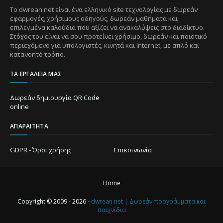
Το dwrean.net είναι ένα ελληνικό site τεχνολογίας με δωρεάν
εφαρμογές, χρήσιμους οδηγούς, δωρεάν μαθήματα και
επιλεγμένα καλούδια που αξίζει να ανακαλύψεις στο διαδίκτυο.
Στόχος του είναι να σου προτείνει χρήσιμο, δωρεάν και ποιοτικό
περιεχόμενο για υπολογιστές, κινητά και Internet, με απλό και
κατανοητό τρόπο.
ΤΑ ΕΡΓΑΛΕΊΑ ΜΑΣ
Δωρεάν δημιουργία QR Code
online
ΑΠΑΡΑΊΤΗΤΑ
GDPR - Όροι χρήσης
Επικοινωνία
Home
Copyright © 2009 - 2026 -
dwrean.net | Δωρεάν προγράμματα και
παιχνίδια