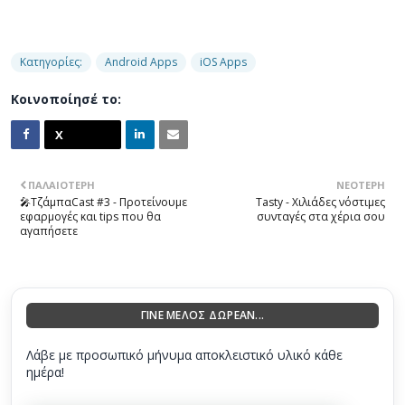
Κατηγορίες:
Android Apps
iOS Apps
Κοινοποίησέ το:
ΠΑΛΑΙΌΤΕΡΗ
ΝΕΌΤΕΡΗ
🎤ΤζάμπαCast #3 - Προτείνουμε
Tasty - Χιλιάδες νόστιμες
εφαρμογές και tips που θα
συνταγές στα χέρια σου
αγαπήσετε
ΓΙΝΕ ΜΕΛΟΣ ΔΩΡΕΑΝ...
Λάβε με προσωπικό μήνυμα αποκλειστικό υλικό κάθε
ημέρα!