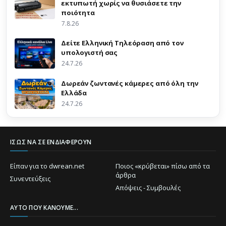
εκτυπωτή χωρίς να θυσιάσετε την
ποιότητα
7.8.26
Δείτε Ελληνική Τηλεόραση από τον
υπολογιστή σας
24.7.26
Δωρεάν ζωντανές κάμερες από όλη την
Ελλάδα
24.7.26
ΊΣΩΣ ΝΑ ΣΕ ΕΝΔΙΑΦΈΡΟΥΝ
Είπαν για το dwrean.net
Ποιος «κρύβεται» πίσω από τα
άρθρα
Συνεντεύξεις
Απόψεις - Συμβουλές
ΑΥΤΌ ΠΟΥ ΚΆΝΟΥΜΕ...