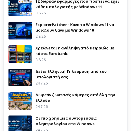
12 δωρεάν εφαρμογές που πρέπει να έχει
κάθε υπολογιστής με Windows 11
3.8.26
ExplorerPatcher - Κάνε τα Windows 11 να
μοιάζουν ξανά με Windows 10
2.8.26
Χρεώνεται η ανάληψη από Πειραιώς με
κάρτα Eurobank;
3.8.26
Δείτε Ελληνική Τηλεόραση από τον
υπολογιστή σας
24.7.26
Δωρεάν ζωντανές κάμερες από όλη την
Ελλάδα
24.7.26
Οι πιο χρήσιμες συντομεύσεις
πληκτρολογίου στα Windows
24.7.26