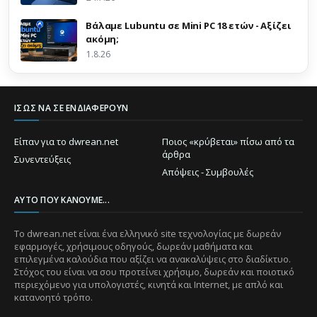
Βάλαμε Lubuntu σε Mini PC 18 ετών - Αξίζει
ακόμη;
1.8.26
ΊΣΩΣ ΝΑ ΣΕ ΕΝΔΙΑΦΈΡΟΥΝ
Είπαν για το dwrean.net
Ποιος «κρύβεται» πίσω από τα
άρθρα
Συνεντεύξεις
Απόψεις - Συμβουλές
ΑΥΤΌ ΠΟΥ ΚΆΝΟΥΜΕ...
Το dwrean.net είναι ένα ελληνικό site τεχνολογίας με δωρεάν
εφαρμογές, χρήσιμους οδηγούς, δωρεάν μαθήματα και
επιλεγμένα καλούδια που αξίζει να ανακαλύψεις στο διαδίκτυο.
Στόχος του είναι να σου προτείνει χρήσιμο, δωρεάν και ποιοτικό
περιεχόμενο για υπολογιστές, κινητά και Internet, με απλό και
κατανοητό τρόπο.