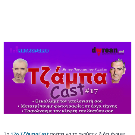
To
17ο ΤζάμπαCast
πρέπει να το ακούσεις διότι έχουμε