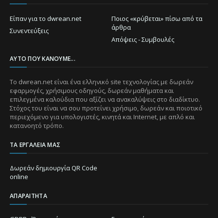
Είπαν για το dwrean.net
Ποιος «κρύβεται» πίσω από τα
άρθρα
Συνεντεύξεις
Απόψεις - Συμβουλές
ΑΥΤΌ ΠΟΥ ΚΆΝΟΥΜΕ...
Το dwrean.net είναι ένα ελληνικό site τεχνολογίας με δωρεάν
εφαρμογές, χρήσιμους οδηγούς, δωρεάν μαθήματα και
επιλεγμένα καλούδια που αξίζει να ανακαλύψεις στο διαδίκτυο.
Στόχος του είναι να σου προτείνει χρήσιμο, δωρεάν και ποιοτικό
περιεχόμενο για υπολογιστές, κινητά και Internet, με απλό και
κατανοητό τρόπο.
ΤΑ ΕΡΓΑΛΕΊΑ ΜΑΣ
Δωρεάν δημιουργία QR Code
online
ΑΠΑΡΑΊΤΗΤΑ