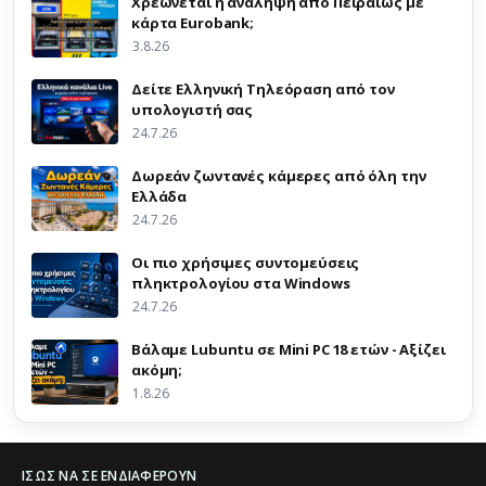
Χρεώνεται η ανάληψη από Πειραιώς με
κάρτα Eurobank;
3.8.26
Δείτε Ελληνική Τηλεόραση από τον
υπολογιστή σας
24.7.26
Δωρεάν ζωντανές κάμερες από όλη την
Ελλάδα
24.7.26
Οι πιο χρήσιμες συντομεύσεις
πληκτρολογίου στα Windows
24.7.26
Βάλαμε Lubuntu σε Mini PC 18 ετών - Αξίζει
ακόμη;
1.8.26
ΊΣΩΣ ΝΑ ΣΕ ΕΝΔΙΑΦΈΡΟΥΝ