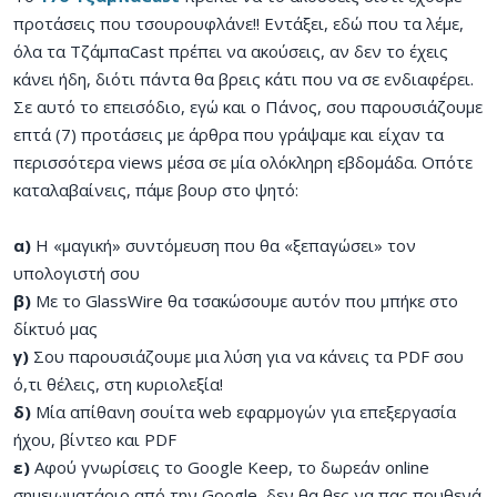
προτάσεις που τσουρουφλάνε!! Εντάξει, εδώ που τα λέμε,
όλα τα ΤζάμπαCast πρέπει να ακούσεις, αν δεν το έχεις
κάνει ήδη, διότι πάντα θα βρεις κάτι που να σε ενδιαφέρει.
Σε αυτό το επεισόδιο, εγώ και ο Πάνος, σου παρουσιάζουμε
επτά (7) προτάσεις με άρθρα που γράψαμε και είχαν τα
περισσότερα views μέσα σε μία ολόκληρη εβδομάδα. Οπότε
καταλαβαίνεις, πάμε βουρ στο ψητό:
α)
Η «μαγική» συντόμευση που θα «ξεπαγώσει» τον
υπολογιστή σου
β)
Με το GlassWire θα τσακώσουμε αυτόν που μπήκε στο
δίκτυό μας
γ)
Σου παρουσιάζουμε μια λύση για να κάνεις τα PDF σου
ό,τι θέλεις, στη κυριολεξία!
δ)
Μία απίθανη σουίτα web εφαρμογών για επεξεργασία
ήχου, βίντεο και PDF
ε)
Αφού γνωρίσεις το Google Keep, το δωρεάν online
σημειωματάριο από την Google, δεν θα θες να πας πουθενά