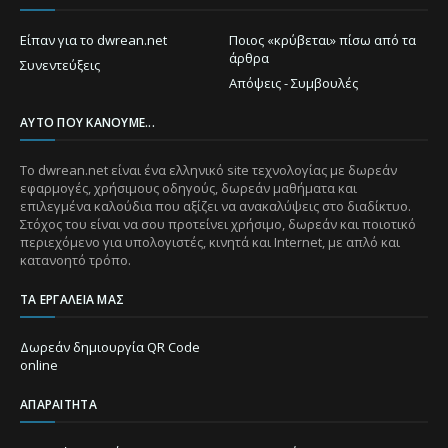
Είπαν για το dwrean.net
Ποιος «κρύβεται» πίσω από τα
άρθρα
Συνεντεύξεις
Απόψεις - Συμβουλές
ΑΥΤΌ ΠΟΥ ΚΆΝΟΥΜΕ...
Το dwrean.net είναι ένα ελληνικό site τεχνολογίας με δωρεάν
εφαρμογές, χρήσιμους οδηγούς, δωρεάν μαθήματα και
επιλεγμένα καλούδια που αξίζει να ανακαλύψεις στο διαδίκτυο.
Στόχος του είναι να σου προτείνει χρήσιμο, δωρεάν και ποιοτικό
περιεχόμενο για υπολογιστές, κινητά και Internet, με απλό και
κατανοητό τρόπο.
ΤΑ ΕΡΓΑΛΕΊΑ ΜΑΣ
Δωρεάν δημιουργία QR Code
online
ΑΠΑΡΑΊΤΗΤΑ