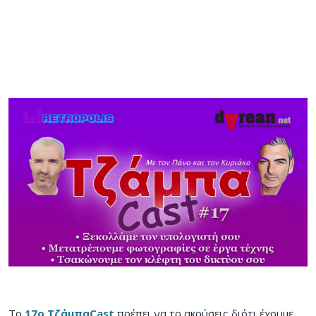
To
17ο ΤζάμπαCast
πρέπει να το ακούσεις διότι έχουμε