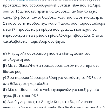
προτάσεις που τσουρουφλάνε!! Εντάξει, εδώ που τα λέμε,
όλα τα ΤζάμπαCast πρέπει να ακούσεις, αν δεν το έχεις
κάνει ήδη, διότι πάντα θα βρεις κάτι που να σε ενδιαφέρει.
Σε αυτό το επεισόδιο, εγώ και ο Πάνος, σου παρουσιάζουμε
επτά (7) προτάσεις με άρθρα που γράψαμε και είχαν τα
περισσότερα views μέσα σε μία ολόκληρη εβδομάδα. Οπότε
καταλαβαίνεις, πάμε βουρ στο ψητό:
α)
Η «μαγική» συντόμευση που θα «ξεπαγώσει» τον
υπολογιστή σου
β)
Με το GlassWire θα τσακώσουμε αυτόν που μπήκε στο
δίκτυό μας
γ)
Σου παρουσιάζουμε μια λύση για να κάνεις τα PDF σου
ό,τι θέλεις, στη κυριολεξία!
δ)
Μία απίθανη σουίτα web εφαρμογών για επεξεργασία
ήχου, βίντεο και PDF
ε)
Αφού γνωρίσεις το Google Keep, το δωρεάν online
σημειωματάριο από την Google, δεν θα θες να πας πουθενά