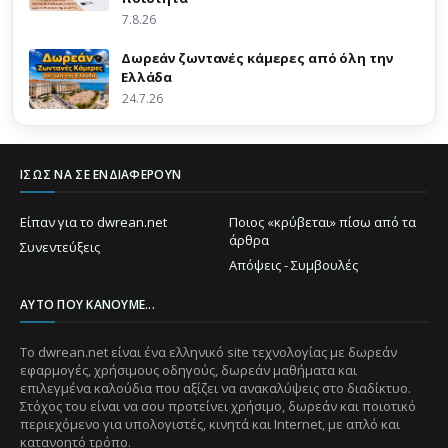
7.8.26
Δωρεάν ζωντανές κάμερες από όλη την
Ελλάδα
24.7.26
ΊΣΩΣ ΝΑ ΣΕ ΕΝΔΙΑΦΈΡΟΥΝ
Είπαν για το dwrean.net
Ποιος «κρύβεται» πίσω από τα
άρθρα
Συνεντεύξεις
Απόψεις - Συμβουλές
ΑΥΤΌ ΠΟΥ ΚΆΝΟΥΜΕ...
Το dwrean.net είναι ένα ελληνικό site τεχνολογίας με δωρεάν
εφαρμογές, χρήσιμους οδηγούς, δωρεάν μαθήματα και
επιλεγμένα καλούδια που αξίζει να ανακαλύψεις στο διαδίκτυο.
Στόχος του είναι να σου προτείνει χρήσιμο, δωρεάν και ποιοτικό
περιεχόμενο για υπολογιστές, κινητά και Internet, με απλό και
κατανοητό τρόπο.