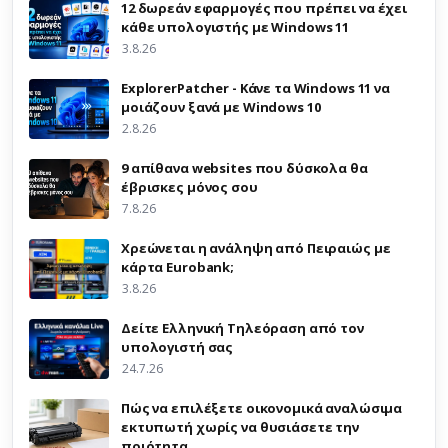
12 δωρεάν εφαρμογές που πρέπει να έχει
κάθε υπολογιστής με Windows 11
3.8.26
ExplorerPatcher - Κάνε τα Windows 11 να
μοιάζουν ξανά με Windows 10
2.8.26
9 απίθανα websites που δύσκολα θα
έβρισκες μόνος σου
7.8.26
Χρεώνεται η ανάληψη από Πειραιώς με
κάρτα Eurobank;
3.8.26
Δείτε Ελληνική Τηλεόραση από τον
υπολογιστή σας
24.7.26
Πώς να επιλέξετε οικονομικά αναλώσιμα
εκτυπωτή χωρίς να θυσιάσετε την
ποιότητα