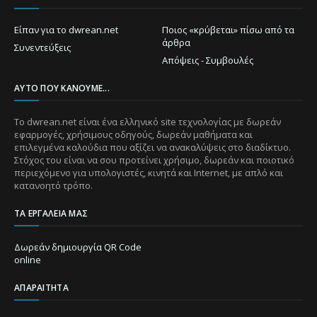
Είπαν για το dwrean.net
Ποιος «κρύβεται» πίσω από τα
άρθρα
Συνεντεύξεις
Απόψεις - Συμβουλές
ΑΥΤΌ ΠΟΥ ΚΆΝΟΥΜΕ...
Το dwrean.net είναι ένα ελληνικό site τεχνολογίας με δωρεάν
εφαρμογές, χρήσιμους οδηγούς, δωρεάν μαθήματα και
επιλεγμένα καλούδια που αξίζει να ανακαλύψεις στο διαδίκτυο.
Στόχος του είναι να σου προτείνει χρήσιμο, δωρεάν και ποιοτικό
περιεχόμενο για υπολογιστές, κινητά και Internet, με απλό και
κατανοητό τρόπο.
ΤΑ ΕΡΓΑΛΕΊΑ ΜΑΣ
Δωρεάν δημιουργία QR Code
online
ΑΠΑΡΑΊΤΗΤΑ