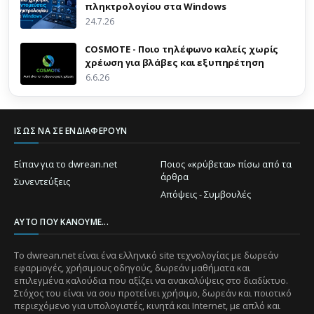
πληκτρολογίου στα Windows
24.7.26
COSMOTE - Ποιο τηλέφωνο καλείς χωρίς
χρέωση για βλάβες και εξυπηρέτηση
6.6.26
ΊΣΩΣ ΝΑ ΣΕ ΕΝΔΙΑΦΈΡΟΥΝ
Είπαν για το dwrean.net
Ποιος «κρύβεται» πίσω από τα
άρθρα
Συνεντεύξεις
Απόψεις - Συμβουλές
ΑΥΤΌ ΠΟΥ ΚΆΝΟΥΜΕ...
Το dwrean.net είναι ένα ελληνικό site τεχνολογίας με δωρεάν
εφαρμογές, χρήσιμους οδηγούς, δωρεάν μαθήματα και
επιλεγμένα καλούδια που αξίζει να ανακαλύψεις στο διαδίκτυο.
Στόχος του είναι να σου προτείνει χρήσιμο, δωρεάν και ποιοτικό
περιεχόμενο για υπολογιστές, κινητά και Internet, με απλό και