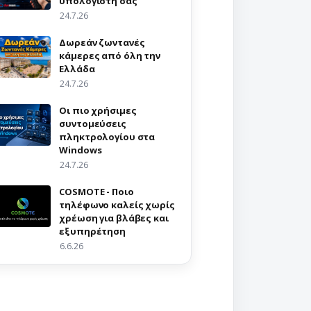
υπολογιστή σας
24.7.26
Δωρεάν ζωντανές
κάμερες από όλη την
Ελλάδα
24.7.26
Οι πιο χρήσιμες
συντομεύσεις
πληκτρολογίου στα
Windows
24.7.26
COSMOTE - Ποιο
τηλέφωνο καλείς χωρίς
χρέωση για βλάβες και
εξυπηρέτηση
6.6.26