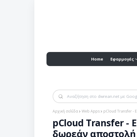
Home
Εφαρμογές
Αρχική σελίδα
Web Apps
pCloud Transfer -
pCloud Transfer - 
δωρεάν αποστολή