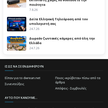
εκτυπωτή χωρίς να θυσιάσετε την
ποιότητα
7.8.26
Δείτε Ελληνική Τηλεόραση από τον
υπολογιστή σας
24.7.26
Δωρεάν ζωντανές κάμερες από όλη την
Ελλάδα
24.7.26
ΊΣΩΣ ΝΑ ΣΕ ΕΝΔΙΑΦΈΡΟΥΝ
Είπαν για το dwrean.net
Ποιος «κρύβεται» πίσω από τα
άρθρα
Συνεντεύξεις
Απόψεις - Συμβουλές
ΑΥΤΌ ΠΟΥ ΚΆΝΟΥΜΕ...