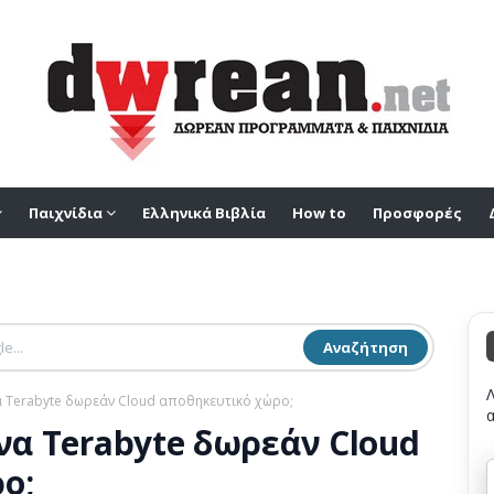
Παιχνίδια
Ελληνικά Βιβλία
How to
Προσφορές
Αναζήτηση
να Terabyte δωρεάν Cloud αποθηκευτικό χώρο;
ένα Terabyte δωρεάν Cloud
ο;