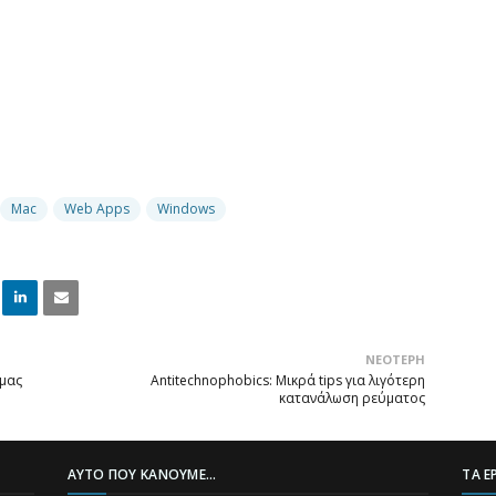
Mac
Web Apps
Windows
Linke
Email
ΝΕΌΤΕΡΗ
dIn
 μας
Antitechnophobics: Μικρά tips για λιγότερη
κατανάλωση ρεύματος
ΑΥΤΌ ΠΟΥ ΚΆΝΟΥΜΕ...
ΤΑ Ε