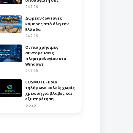
υπολογιστή σας
24.7.26
Δωρεάν ζωντανές
κάμερες από όλη την
Ελλάδα
24.7.26
Οι πιο χρήσιμες
συντομεύσεις
πληκτρολογίου στα
Windows
24.7.26
COSMOTE - Ποιο
τηλέφωνο καλείς χωρίς
χρέωση για βλάβες και
εξυπηρέτηση
6.6.26