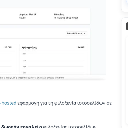
f-hosted
εφαρμογή για τη φιλοξενία ιστοσελίδων σε
α
δωρεάν εργαλείο
φιλοξενίας ιστοσελίδων