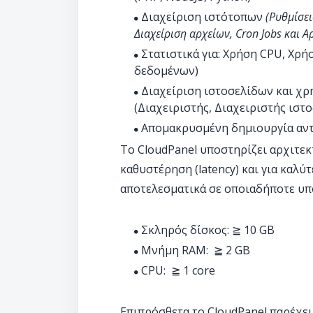
Διαχείριση ιστότοπων
(Ρυθμίσει
Διαχείριση αρχείων, Cron Jobs και 
Στατιστικά για: Χρήση CPU, Χρ
δεδομένων)
Διαχείριση ιστοσελίδων και χρ
(Διαχειριστής, Διαχειριστής ιστ
Απομακρυσμένη δημιουργία αν
Το CloudPanel υποστηρίζει αρχιτεκ
καθυστέρηση (latency) και για καλύ
αποτελεσματικά σε οποιαδήποτε υπο
Σκληρός δίσκος: ≧ 10 GB
Μνήμη RAM: ≧ 2 GB
CPU: ≧ 1 core
Επιπρόσθετα το CloudPanel παρέχει 