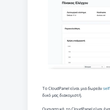
Το CloudPanel είναι μια δωρεάν
sel
δικό μας διακομιστή.
Ουσιαστικά, το CloudPanel είναι έν