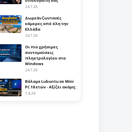
υπολογιστή σας
24.7.26
Δωρεάν ζωντανές
κάμερες από όλη την
Ελλάδα
24.7.26
Οι πιο χρήσιμες
συντομεύσεις
πληκτρολογίου στα
Windows
24.7.26
Βάλαμε Lubuntu σε Mini
PC 18 ετών - Αξίζει ακόμη;
1.8.26