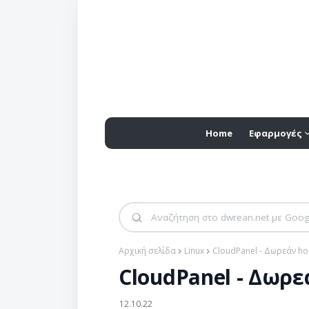
Home
Εφαρμογές
Αρχική σελίδα
Linux
CloudPanel - Δωρεάν hos
CloudPanel - Δωρεά
12.10.22