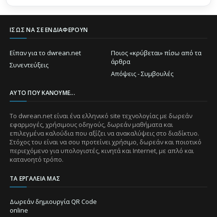
ΊΣΩΣ ΝΑ ΣΕ ΕΝΔΙΑΦΈΡΟΥΝ
Είπαν για το dwrean.net
Ποιος «κρύβεται» πίσω από τα
άρθρα
Συνεντεύξεις
Απόψεις - Συμβουλές
ΑΥΤΌ ΠΟΥ ΚΆΝΟΥΜΕ...
Το dwrean.net είναι ένα ελληνικό site τεχνολογίας με δωρεάν
εφαρμογές, χρήσιμους οδηγούς, δωρεάν μαθήματα και
επιλεγμένα καλούδια που αξίζει να ανακαλύψεις στο διαδίκτυο.
Στόχος του είναι να σου προτείνει χρήσιμο, δωρεάν και ποιοτικό
περιεχόμενο για υπολογιστές, κινητά και Internet, με απλό και
κατανοητό τρόπο.
ΤΑ ΕΡΓΑΛΕΊΑ ΜΑΣ
Δωρεάν δημιουργία QR Code
online