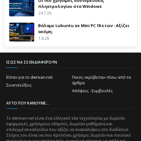
Οι πιο χρήσιμες συντομεύσεις
πληκτρολογίου στα Windows
24.7.26
Βάλαμε Lubuntu σε Mini PC 18 ετών - Αξίζει
ακόμη;
1.8.26
ΊΣΩΣ ΝΑ ΣΕ ΕΝΔΙΑΦΈΡΟΥΝ
Είπαν για το dwrean.net
Ποιος «κρύβεται» πίσω από τα
άρθρα
Συνεντεύξεις
Απόψεις - Συμβουλές
ΑΥΤΌ ΠΟΥ ΚΆΝΟΥΜΕ...
Το dwrean.net είναι ένα ελληνικό site τεχνολογίας με δωρεάν
εφαρμογές, χρήσιμους οδηγούς, δωρεάν μαθήματα και
επιλεγμένα καλούδια που αξίζει να ανακαλύψεις στο διαδίκτυο.
Στόχος του είναι να σου προτείνει χρήσιμο, δωρεάν και ποιοτικό
περιεχόμενο για υπολογιστές, κινητά και Internet, με απλό και