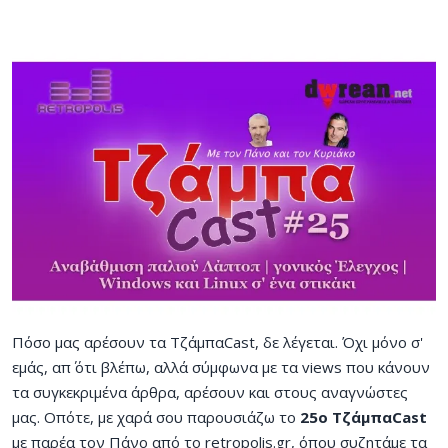
Πόσο μας αρέσουν τα ΤζάμπαCast, δε λέγεται. Όχι μόνο σ'
εμάς, απ΄ ότι βλέπω, αλλά σύμφωνα με τα views που κάνουν
τα συγκεκριμένα άρθρα, αρέσουν και στους αναγνώστες
μας. Οπότε, με χαρά σου παρουσιάζω το
25ο ΤζάμπαCast
με παρέα τον Πάνο από το retropolis.gr, όπου συζητάμε τα