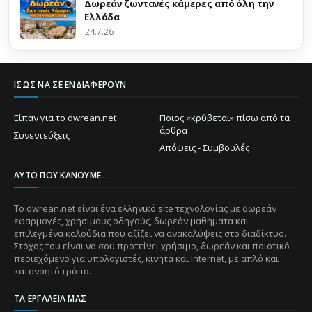
Δωρεάν ζωντανές κάμερες από όλη την
Ελλάδα
24.7.26
ΊΣΩΣ ΝΑ ΣΕ ΕΝΔΙΑΦΈΡΟΥΝ
Είπαν για το dwrean.net
Ποιος «κρύβεται» πίσω από τα
άρθρα
Συνεντεύξεις
Απόψεις - Συμβουλές
ΑΥΤΌ ΠΟΥ ΚΆΝΟΥΜΕ...
Το dwrean.net είναι ένα ελληνικό site τεχνολογίας με δωρεάν
εφαρμογές, χρήσιμους οδηγούς, δωρεάν μαθήματα και
επιλεγμένα καλούδια που αξίζει να ανακαλύψεις στο διαδίκτυο.
Στόχος του είναι να σου προτείνει χρήσιμο, δωρεάν και ποιοτικό
περιεχόμενο για υπολογιστές, κινητά και Internet, με απλό και
κατανοητό τρόπο.
ΤΑ ΕΡΓΑΛΕΊΑ ΜΑΣ