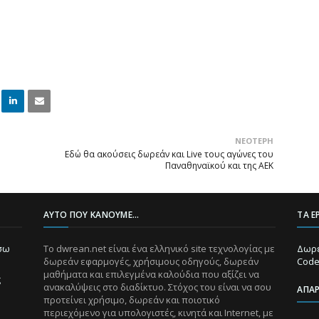
Linke
Email
ΝΕΌΤΕΡΗ
dIn
Εδώ θα ακούσεις δωρεάν και Live τους αγώνες του
Παναθηναϊκού και της ΑΕΚ
ΑΥΤΌ ΠΟΥ ΚΆΝΟΥΜΕ...
ΤΑ Ε
ίσω
Το dwrean.net είναι ένα ελληνικό site τεχνολογίας με
Δωρε
δωρεάν εφαρμογές, χρήσιμους οδηγούς, δωρεάν
Code
μαθήματα και επιλεγμένα καλούδια που αξίζει να
ς
ανακαλύψεις στο διαδίκτυο. Στόχος του είναι να σου
ΑΠΑ
προτείνει χρήσιμο, δωρεάν και ποιοτικό
περιεχόμενο για υπολογιστές, κινητά και Internet, με