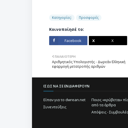
Κατηγορίες:
Προσφορές
Κοινοποίησέ το:
Facebook
X
ΠΑΛΑΙΌΤΕΡΗ
Αριθμητικός Υπολογιστής - Δωρεάν Ελληνική
εφαρμογή μετατροπής αριθμών
ΊΣΩΣ ΝΑ ΣΕ ΕΝΔΙΑΦΈΡΟΥΝ
Είπαν για το dwrean.net
Ποιος «κρύβεται» π
από τα άρθρα
Συνεντεύξεις
Απόψεις - Συμβουλέ