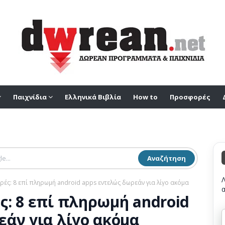
Παιχνίδια
Ελληνικά Βιβλία
How to
Προσφορές
Αναζήτηση
ές: 8 επί πληρωμή android apps εντελώς δωρεάν για λίγο ακόμα
ς: 8 επί πληρωμή android
εάν για λίγο ακόμα