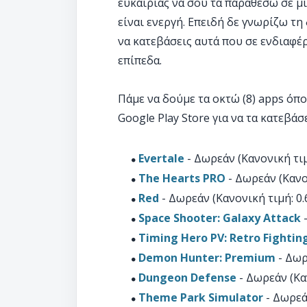
ευκαιρίας να σου τα παραθέσω σε μ
είναι ενεργή. Επειδή δε γνωρίζω τη 
να κατεβάσεις αυτά που σε ενδιαφέ
επίπεδα.
Πάμε να δούμε τα οκτώ (8) apps όπο
Google Play Store για να τα κατεβάσ
Evertale
- Δωρεάν (Κανονική τιμ
The Hearts PRO
- Δωρεάν (Κανον
Red
- Δωρεάν (Κανονική τιμή: 0.
Space Shooter: Galaxy Attack
-
Timing Hero PV: Retro Fightin
Demon Hunter: Premium
- Δωρ
Dungeon Defense
- Δωρεάν (Καν
Theme Park Simulator
- Δωρεάν