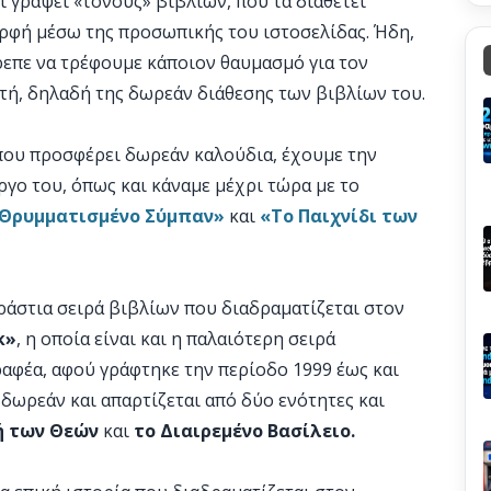
ι γράψει «τόνους» βιβλίων, που τα διαθέτει
ρφή μέσω της προσωπικής του ιστοσελίδας. Ήδη,
ρεπε να τρέφουμε κάποιον θαυμασμό για τον
τή, δηλαδή της δωρεάν διάθεσης των βιβλίων του.
 που προσφέρει δωρεάν καλούδια, έχουμε την
γο του, όπως και κάναμε μέχρι τώρα με το
Θρυμματισμένο Σύμπαν»
και
«Το Παιχνίδι των
εράστια σειρά βιβλίων που διαδραματίζεται στον
κ»
, η οποία είναι και η παλαιότερη σειρά
αφέα, αφού γράφτηκε την περίοδο 1999 έως και
ι δωρεάν και απαρτίζεται από δύο ενότητες και
ή των Θεών
και
το Διαιρεμένο Βασίλειο.