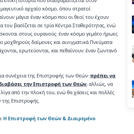
ια επική ιστορία που διαδραματίζεται στον
 μαγευτικό αρχαίο κόσμο, όπου στρατοί
ίνουν μάγια· έναν κόσμο που οι θεοί του έχουν
α του βασίζεται σε τρία Κέντρα Σταθερότητας, ενώ
ίσκονται στους ουρανούς· έναν κόσμο γεμάτο ήρωες
ο μοχθηρούς δαίμονες και αινιγματικά Πνεύματα·
χονται, ερωτεύονται, και πεθαίνουν: έναν ζωντανό
μια συνέχεια της Επιστροφής των Θεών·
πρέπει να
 διαβάσει την Επιστροφή των Θεών
, αλλιώς, να
 λίγα από την πλοκή του, ενώ θα χάσεις και πολλές
ν της Επιστροφής.
ώ:
Η Επιστροφή των Θεών & Διαιρεμένο