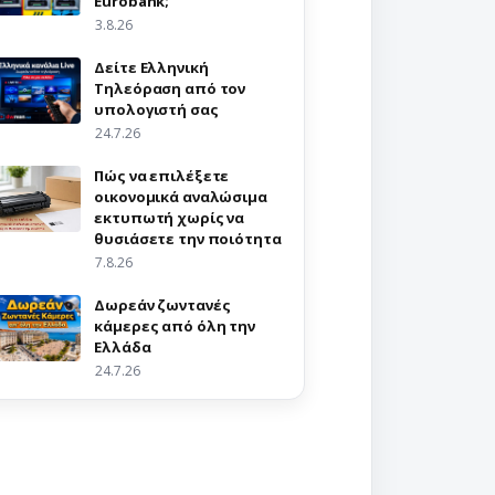
Eurobank;
3.8.26
Δείτε Ελληνική
Τηλεόραση από τον
υπολογιστή σας
24.7.26
Πώς να επιλέξετε
οικονομικά αναλώσιμα
εκτυπωτή χωρίς να
θυσιάσετε την ποιότητα
7.8.26
Δωρεάν ζωντανές
κάμερες από όλη την
Ελλάδα
24.7.26