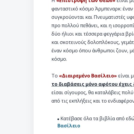
Η
«Επιστροφή των Θεών»
είναι μ
φανταστικό κόσμο Άρμπεναρκ: έναν
συγκρούονται και Πνευματιστές υφα
προ πολλού πεθάνει, και η ισορροπί
δύο ήλιοι και τέσσερα φεγγάρια βρ
και σκοτεινούς δολοπλόκους, γεμάτ
έναν κόσμο όπου άνθρωποι ζουν, μά
κόσμο.
Το
«Διαιρεμένο Βασίλειο»
είναι 
το διαβάσεις μόνο αφότου έχεις
είσαι σίγουρος, θα καταλάβεις πολύ
από τις εκπλήξεις και το ενδιαφέρο
Κατέβασε όλα τα βιβλία από εδ
Βασίλειο