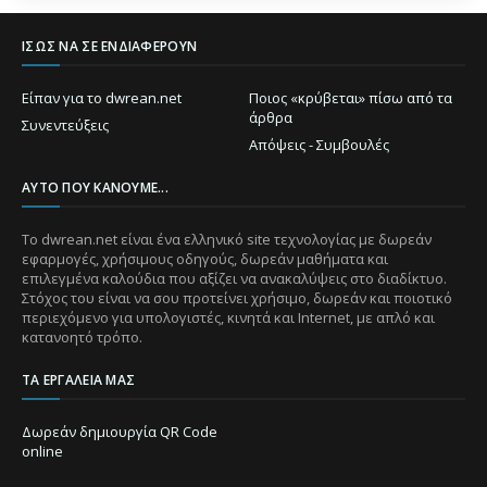
ΊΣΩΣ ΝΑ ΣΕ ΕΝΔΙΑΦΈΡΟΥΝ
Είπαν για το dwrean.net
Ποιος «κρύβεται» πίσω από τα
άρθρα
Συνεντεύξεις
Απόψεις - Συμβουλές
ΑΥΤΌ ΠΟΥ ΚΆΝΟΥΜΕ...
Το dwrean.net είναι ένα ελληνικό site τεχνολογίας με δωρεάν
εφαρμογές, χρήσιμους οδηγούς, δωρεάν μαθήματα και
επιλεγμένα καλούδια που αξίζει να ανακαλύψεις στο διαδίκτυο.
Στόχος του είναι να σου προτείνει χρήσιμο, δωρεάν και ποιοτικό
περιεχόμενο για υπολογιστές, κινητά και Internet, με απλό και
κατανοητό τρόπο.
ΤΑ ΕΡΓΑΛΕΊΑ ΜΑΣ
Δωρεάν δημιουργία QR Code
online