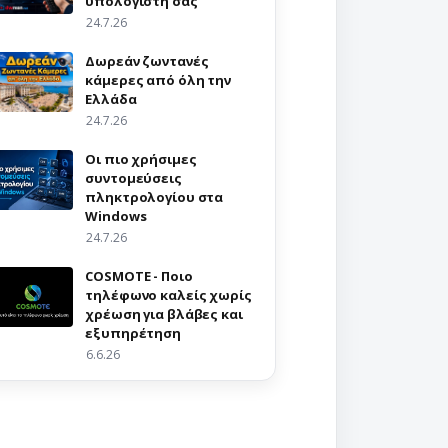
υπολογιστή σας
24.7.26
Δωρεάν ζωντανές
κάμερες από όλη την
Ελλάδα
24.7.26
Οι πιο χρήσιμες
συντομεύσεις
πληκτρολογίου στα
Windows
24.7.26
COSMOTE - Ποιο
τηλέφωνο καλείς χωρίς
χρέωση για βλάβες και
εξυπηρέτηση
6.6.26