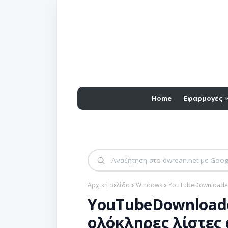
Home
Εφαρμογές
Αρχική σελίδα
Windows
YouTubeDownloader 
YouTubeDownloader
ολόκληρες λίστες