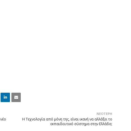
Linke
Email
ΝΕΌΤΕΡΗ
dIn
 νέο
Η Τεχνολογία από μόνη της, είναι ικανή να αλλάξει το
εκπαιδευτικό σύστημα στην Ελλάδα;