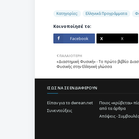
Κατηγορίες:
Ελληνικά Προγράμματα
Φ
Κοινοποίησέ το:
Facebook
X
ΠΑΛΑΙΌΤΕΡΗ
«Διαστημική Φυσική» - Το πρώτο βιβλίο Διασ
Φυσικής στην Ελληνική γλώσσα
ΊΣΩΣ ΝΑ ΣΕ ΕΝΔΙΑΦΈΡΟΥΝ
Είπαν για το dwrean.net
Ποιος «κρύβεται» π
από τα άρθρα
Συνεντεύξεις
Απόψεις - Συμβουλέ