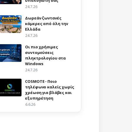
υπολογιστή σας
24.7.26
Δωρεάν ζωντανές
κάμερες από όλη την
Ελλάδα
24.7.26
Οι πιο χρήσιμες
συντομεύσεις
πληκτρολογίου στα
Windows
24.7.26
COSMOTE - Ποιο
τηλέφωνο καλείς χωρίς
χρέωση για βλάβες και
εξυπηρέτηση
6.6.26