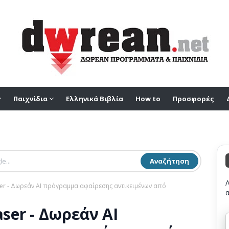
Παιχνίδια
Ελληνικά Βιβλία
How to
Προσφορές
Αναζήτηση
aser - Δωρεάν AI πρόγραμμα αφαίρεσης αντικειμένων από
aser - Δωρεάν AI