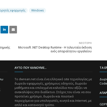
ορητές εφαρμογές
Windows
Linke
Email
ΝΕΌΤΕΡΗ
dIn
τημικής
Microsoft .NET Desktop Runtime - Η τελευταία έκδοση
ενός απαραίτητου εργαλείου
ΑΥΤΌ ΠΟΥ ΚΆΝΟΥΜΕ...
ΤΑ Ε
ίσω
Το dwrean.net είναι ένα ελληνικό site τεχνολογίας με
Δωρε
δωρεάν εφαρμογές, χρήσιμους οδηγούς, δωρεάν
Code
μαθήματα και επιλεγμένα καλούδια που αξίζει να
ς
ανακαλύψεις στο διαδίκτυο. Στόχος του είναι να σου
ΑΠΑ
προτείνει χρήσιμο, δωρεάν και ποιοτικό
περιεχόμενο για υπολογιστές, κινητά και Internet, με
GDPR
απλό και κατανοητό τρόπο.