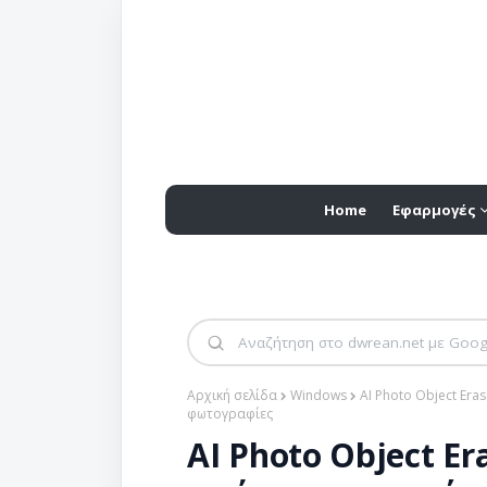
Home
Εφαρμογές
Αρχική σελίδα
Windows
AI Photo Object Er
φωτογραφίες
AI Photo Object Er